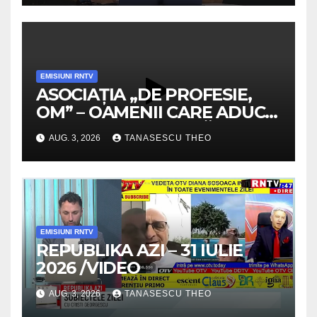
EMISIUNI RNTV
ASOCIAȚIA „DE PROFESIE,
OM” – OAMENII CARE ADUC
VALOARE COMUNITĂȚII /
AUG. 3, 2026
TANASESCU THEO
SECRETELE SUCCESULUI
/VIDEO
EMISIUNI RNTV
REPUBLIKA AZI – 31 IULIE
2026 /VIDEO
AUG. 3, 2026
TANASESCU THEO