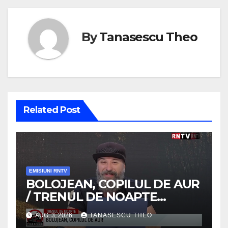
By
Tanasescu Theo
Related Post
EMISIUNI RNTV
BOLOJEAN, COPILUL DE AUR
/ TRENUL DE NOAPTE
/VIDEO
AUG. 3, 2026
TANASESCU THEO