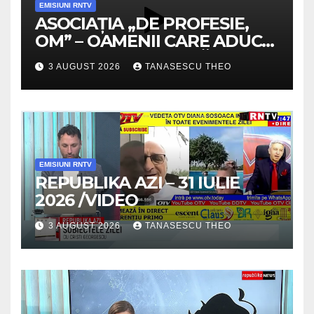
EMISIUNI RNTV
ASOCIAȚIA „DE PROFESIE,
OM” – OAMENII CARE ADUC
VALOARE COMUNITĂȚII /
3 AUGUST 2026
TANASESCU THEO
SECRETELE SUCCESULUI
/VIDEO
EMISIUNI RNTV
REPUBLIKA AZI – 31 IULIE
2026 /VIDEO
3 AUGUST 2026
TANASESCU THEO