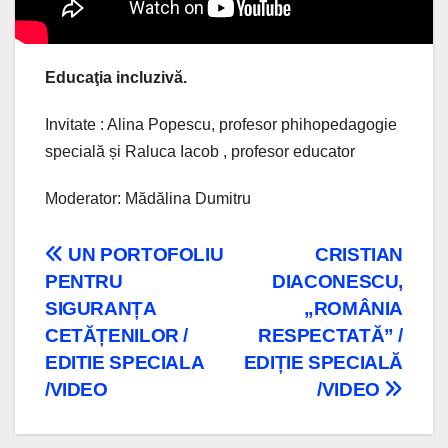
Educaţia incluzivă.
Invitate : Alina Popescu, profesor phihopedagogie
specială și Raluca Iacob , profesor educator
Moderator: Mădălina Dumitru
Navigare
UN PORTOFOLIU
CRISTIAN
PENTRU
DIACONESCU,
în
SIGURANȚA
„ROMÂNIA
articole
CETĂȚENILOR /
RESPECTATĂ” /
EDITIE SPECIALA
EDIȚIE SPECIALĂ
/VIDEO
/VIDEO