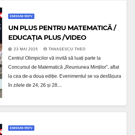
EMISIUNI RNTV
UN PLUS PENTRU MATEMATICĂ /
EDUCAŢIA PLUS /VIDEO
23 MAI 2025
TANASESCU THEO
Centrul Olimpicilor vă invită să luați parte la
Concursul de Matematică „Reuniunea Minților”, aflat
la cea de-a doua ediție. Evenimentul se va desfășura
în zilele de 24, 26 și 28…
EMISIUNI RNTV