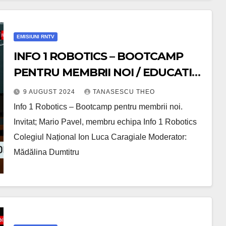
EMISIUNI RNTV
INFO 1 ROBOTICS – BOOTCAMP
PENTRU MEMBRII NOI / EDUCATIA
PLUS /VIDEO
9 AUGUST 2024
TANASESCU THEO
Info 1 Robotics – Bootcamp pentru membrii noi.
Invitat; Mario Pavel, membru echipa Info 1 Robotics
Colegiul Național Ion Luca Caragiale Moderator:
Mădălina Dumtitru