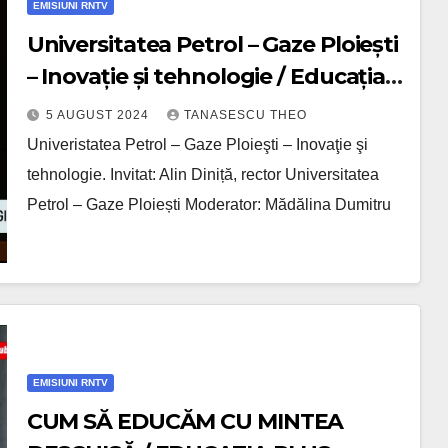
EMISIUNI RNTV
Universitatea Petrol – Gaze Ploiești
– Inovație și tehnologie / Educația
Plus /VIDEO
5 AUGUST 2024
TANASESCU THEO
Univeristatea Petrol – Gaze Ploieşti – Inovaţie şi
tehnologie. Invitat: Alin Diniță, rector Universitatea
Petrol – Gaze Ploiești Moderator: Mădălina Dumitru
EMISIUNI RNTV
CUM SĂ EDUCĂM CU MINTEA