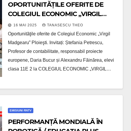
OPORTUNITĂȚILE OFERITE DE
COLEGIUL ECONOMIC „VIRGIL
MADGEARU” PLOIEȘTI / EDUCATIA
16 MAI 2025
TANASESCU THEO
PLUS /VIDEO
Oportunităţile oferite de Colegiul Economic „Virgil
Madgearu” Ploieşti. Invitați: Ștefania Petrescu,
Profesor de contabilitate, responsabil proiecte
europene, Daria Bucur și Alexandru Făinărea, elevi
clasa 11E 2 la COLEGIUL ECONOMIC „VIRGIL…
EMISIUNI RNTV
PERFORMANȚĂ MONDIALĂ ÎN