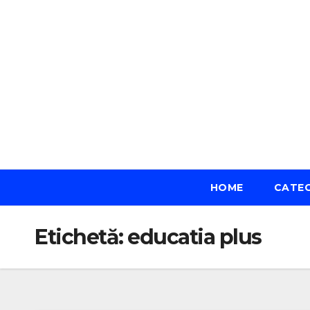
Skip
to
content
HOME
CATE
Etichetă:
educatia plus