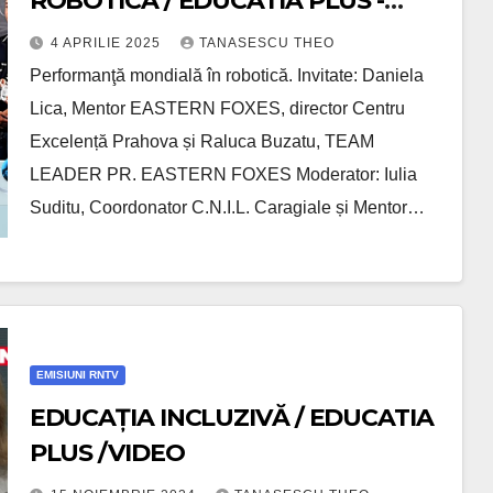
ROBOTICĂ / EDUCATIA PLUS -
VIDEO
4 APRILIE 2025
TANASESCU THEO
Performanţă mondială în robotică. Invitate: Daniela
Lica, Mentor EASTERN FOXES, director Centru
Excelență Prahova și Raluca Buzatu, TEAM
LEADER PR. EASTERN FOXES Moderator: Iulia
Suditu, Coordonator C.N.I.L. Caragiale și Mentor…
EMISIUNI RNTV
EDUCAȚIA INCLUZIVĂ / EDUCATIA
PLUS /VIDEO