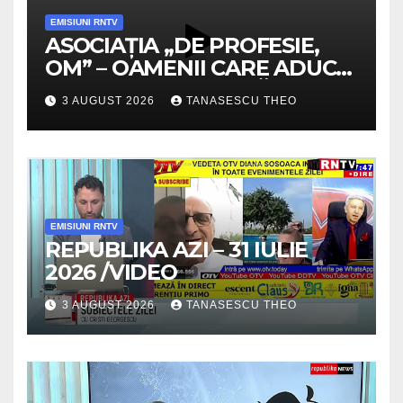
EMISIUNI RNTV
ASOCIAȚIA „DE PROFESIE,
OM” – OAMENII CARE ADUC
VALOARE COMUNITĂȚII /
3 AUGUST 2026
TANASESCU THEO
SECRETELE SUCCESULUI
/VIDEO
EMISIUNI RNTV
REPUBLIKA AZI – 31 IULIE
2026 /VIDEO
3 AUGUST 2026
TANASESCU THEO