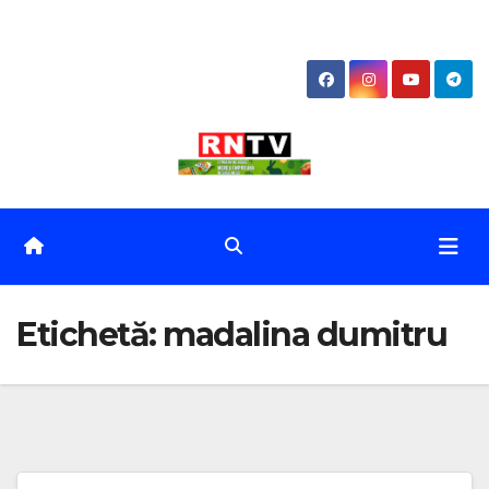
Skip
to
content
Etichetă:
madalina dumitru