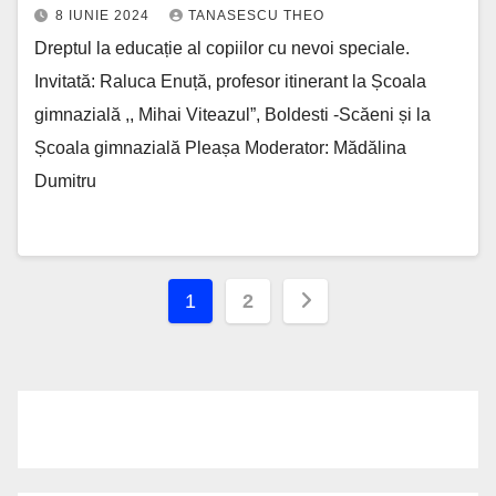
8 IUNIE 2024
TANASESCU THEO
Dreptul la educație al copiilor cu nevoi speciale.
Invitată: Raluca Enuță, profesor itinerant la Școala
gimnazială ,, Mihai Viteazul”, Boldesti -Scăeni și la
Școala gimnazială Pleașa Moderator: Mădălina
Dumitru
Paginație
1
2
articole