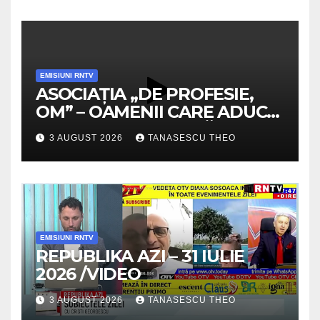
EMISIUNI RNTV
ASOCIAȚIA „DE PROFESIE,
OM” – OAMENII CARE ADUC
VALOARE COMUNITĂȚII /
3 AUGUST 2026
TANASESCU THEO
SECRETELE SUCCESULUI
/VIDEO
EMISIUNI RNTV
REPUBLIKA AZI – 31 IULIE
2026 /VIDEO
3 AUGUST 2026
TANASESCU THEO