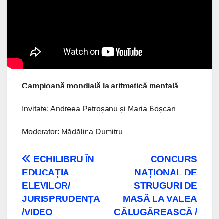
Campioană mondială la aritmetică mentală
Invitate: Andreea Petroșanu și Maria Boșcan
Moderator: Mădălina Dumitru
Navigare
ECHILIBRU ÎN
CONCURS
EDUCAȚIA
NAȚIONAL DE
în
ELEVILOR/
STRUGURI DE
articole
JURISPRUDENȚA
MASĂ LA VALEA
/VIDEO
CĂLUGĂREASCĂ /