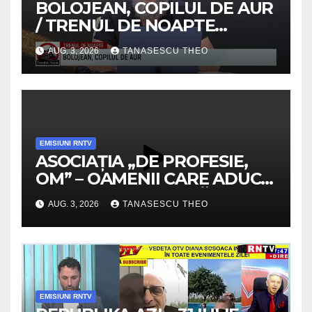
BOLOJEAN, COPILUL DE AUR
/ TRENUL DE NOAPTE
/VIDEO
AUG. 3, 2026
TANASESCU THEO
EMISIUNI RNTV
ASOCIAȚIA „DE PROFESIE,
OM” – OAMENII CARE ADUC
VALOARE COMUNITĂȚII /
AUG. 3, 2026
TANASESCU THEO
SECRETELE SUCCESULUI
/VIDEO
EMISIUNI RNTV