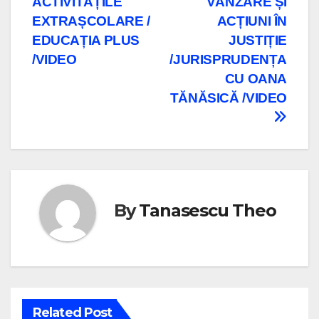
ACTIVITĂȚILE
VÂNZARE ȘI
în
EXTRAȘCOLARE /
ACȚIUNI ÎN
articole
EDUCAȚIA PLUS
JUSTIȚIE
/VIDEO
/JURISPRUDENȚA
CU OANA
TĂNĂSICĂ /VIDEO
By
Tanasescu Theo
Related Post