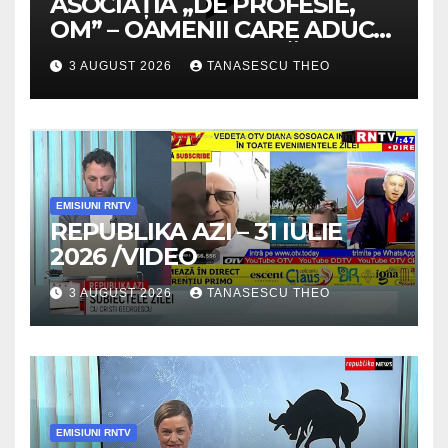
ASOCIAȚIA „DE PROFESIE,
OM” – OAMENII CARE ADUC
VALOARE COMUNITĂȚII /
3 AUGUST 2026
TANASESCU THEO
SECRETELE SUCCESULUI
/VIDEO
EMISIUNI RNTV
REPUBLIKA AZI – 31 IULIE
2026 /VIDEO
3 AUGUST 2026
TANASESCU THEO
EMISIUNI RNTV