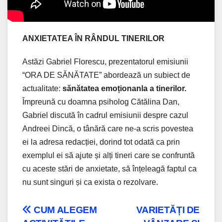
ANXIETATEA ÎN RÂNDUL TINERILOR
Astăzi Gabriel Florescu, prezentatorul emisiunii
“ORA DE SĂNĂTATE” abordează un subiect de
actualitate:
sănătatea emoționanla a tinerilor.
Împreună cu doamna psiholog Cătălina Dan,
Gabriel discută în cadrul emisiunii despre cazul
Andreei Dincă, o tânără care ne-a scris povestea
ei la adresa redacției, dorind tot odată ca prin
exemplul ei să ajute și alți tineri care se confruntă
cu aceste stări de anxietate, să înțeleagă faptul ca
nu sunt singuri și ca exista o rezolvare.
Navigare
CUM ALEGEM
VARIETĂȚI DE