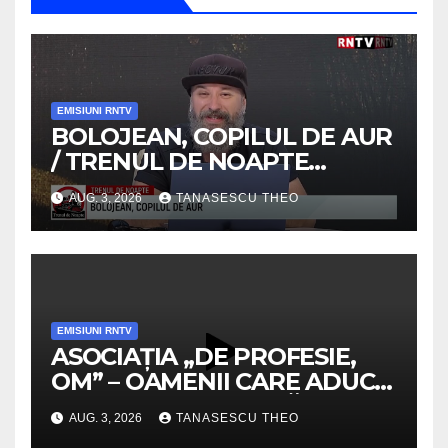
EMISIUNI RNTV
BOLOJEAN, COPILUL DE AUR
/ TRENUL DE NOAPTE
/VIDEO
AUG. 3, 2026
TANASESCU THEO
EMISIUNI RNTV
ASOCIAȚIA „DE PROFESIE,
OM” – OAMENII CARE ADUC
VALOARE COMUNITĂȚII /
AUG. 3, 2026
TANASESCU THEO
SECRETELE SUCCESULUI