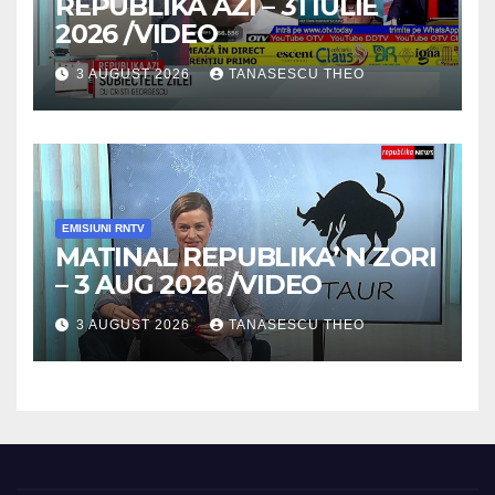
REPUBLIKA AZI – 31 IULIE
2026 /VIDEO
3 AUGUST 2026
TANASESCU THEO
EMISIUNI RNTV
MATINAL REPUBLIKA’ N ZORI
– 3 AUG 2026 /VIDEO
3 AUGUST 2026
TANASESCU THEO