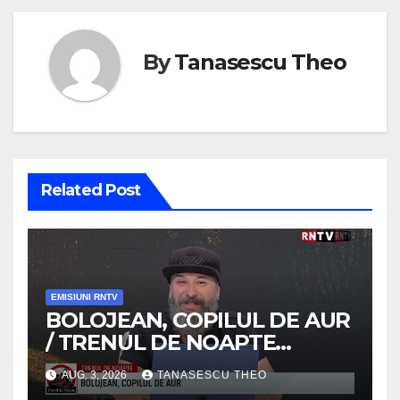
By
Tanasescu Theo
Related Post
EMISIUNI RNTV
BOLOJEAN, COPILUL DE AUR
/ TRENUL DE NOAPTE
/VIDEO
AUG. 3, 2026
TANASESCU THEO