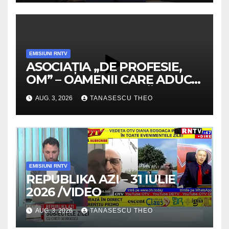
EMISIUNI RNTV
ASOCIAȚIA „DE PROFESIE,
OM” – OAMENII CARE ADUC
VALOARE COMUNITĂȚII /
AUG. 3, 2026
TANASESCU THEO
SECRETELE SUCCESULUI
/VIDEO
EMISIUNI RNTV
REPUBLIKA AZI – 31 IULIE
2026 /VIDEO
AUG. 3, 2026
TANASESCU THEO