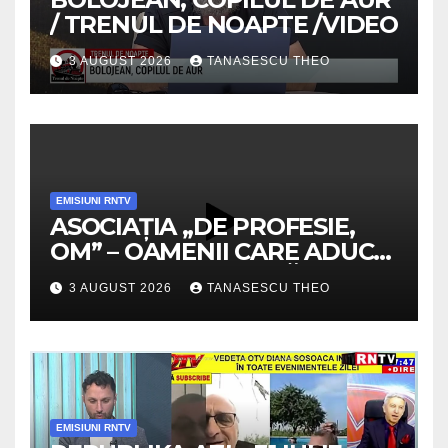
/ TRENUL DE NOAPTE /VIDEO
3 AUGUST 2026
TANASESCU THEO
EMISIUNI RNTV
ASOCIAȚIA „DE PROFESIE,
OM” – OAMENII CARE ADUC
VALOARE COMUNITĂȚII /
3 AUGUST 2026
TANASESCU THEO
SECRETELE SUCCESULUI
/VIDEO
EMISIUNI RNTV