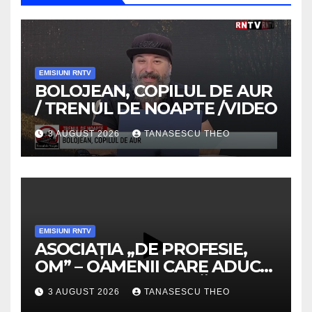
EMISIUNI RNTV
BOLOJEAN, COPILUL DE AUR
/ TRENUL DE NOAPTE /VIDEO
3 AUGUST 2026
TANASESCU THEO
EMISIUNI RNTV
ASOCIAȚIA „DE PROFESIE,
OM” – OAMENII CARE ADUC
VALOARE COMUNITĂȚII /
3 AUGUST 2026
TANASESCU THEO
SECRETELE SUCCESULUI