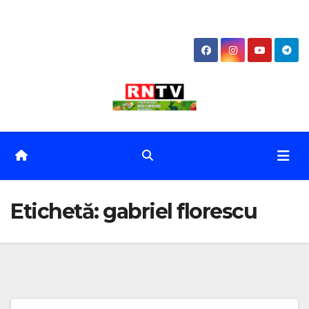
Skip
to
content
Etichetă:
gabriel florescu