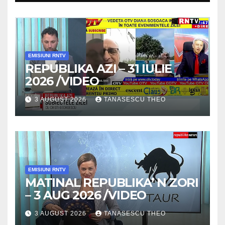
/VIDEO
EMISIUNI RNTV
REPUBLIKA AZI – 31 IULIE
2026 /VIDEO
3 AUGUST 2026
TANASESCU THEO
EMISIUNI RNTV
MATINAL REPUBLIKA’ N ZORI
– 3 AUG 2026 /VIDEO
3 AUGUST 2026
TANASESCU THEO