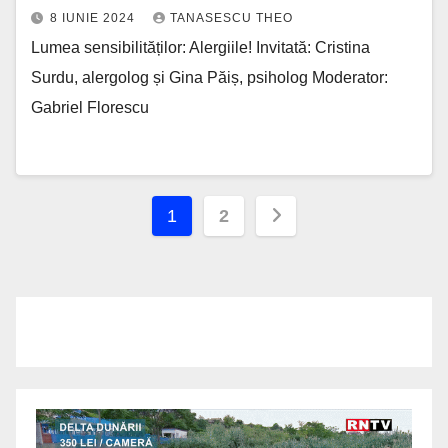
8 IUNIE 2024
TANASESCU THEO
Lumea sensibilităților: Alergiile! Invitată: Cristina
Surdu, alergolog și Gina Păiș, psiholog Moderator:
Gabriel Florescu
Paginație
1
2
articole