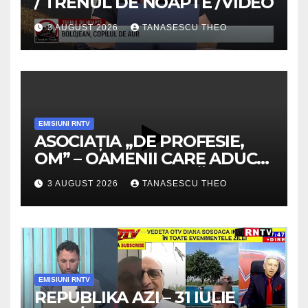
/ TRENUL DE NOAPTE /VIDEO
3 AUGUST 2026
TANASESCU THEO
EMISIUNI RNTV
ASOCIAȚIA „DE PROFESIE,
OM” – OAMENII CARE ADUC
VALOARE COMUNITĂȚII /
3 AUGUST 2026
TANASESCU THEO
SECRETELE SUCCESULUI
/VIDEO
EMISIUNI RNTV
REPUBLIKA AZI – 31 IULIE