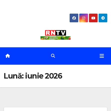
Skip
to
content
Lună:
iunie 2026