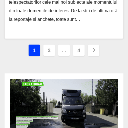
telespectatorilor cele mai noi subiecte ale momentului,
din toate domeniile de interes. De la știri de ultima oră
la reportaje și anchete, toate sunt…
Paginație
1
2
…
4
articole