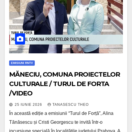
EMISIUNI RNTV
MĂNECIU, COMUNA PROIECTELOR
CULTURALE / TURUL DE FORTA
/VIDEO
25 IUNIE 2026
TANASESCU THEO
În această ediție a emisiunii “Turul de Forță”, Alina
Tănăsescu și Cristi Georgescu te invită într-o
incursiune specială în localitățile județului Prahova. A