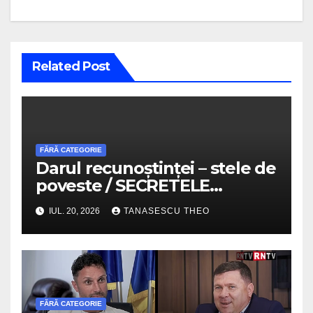
Related Post
FĂRĂ CATEGORIE
Darul recunoștinței – stele de
poveste / SECRETELE
SUCCESULUI / VIDEO
IUL. 20, 2026
TANASESCU THEO
FĂRĂ CATEGORIE