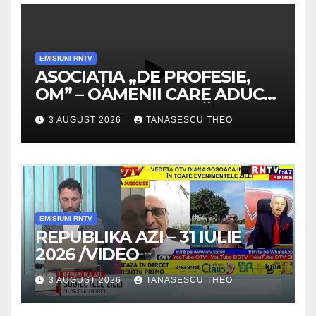
EMISIUNI RNTV
ASOCIAȚIA „DE PROFESIE,
OM” – OAMENII CARE ADUC
VALOARE COMUNITĂȚII /
3 AUGUST 2026
TANASESCU THEO
SECRETELE SUCCESULUI
/VIDEO
EMISIUNI RNTV
REPUBLIKA AZI – 31 IULIE
2026 /VIDEO
3 AUGUST 2026
TANASESCU THEO