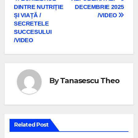
Navigare
DINTRE NUTRIȚIE
DECEMBRIE 2025
în
ȘI VIAȚĂ /
/VIDEO
articole
SECRETELE
SUCCESULUI
/VIDEO
By
Tanasescu Theo
Related Post