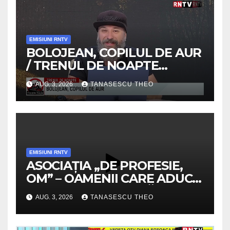
EMISIUNI RNTV
BOLOJEAN, COPILUL DE AUR
/ TRENUL DE NOAPTE
/VIDEO
AUG. 3, 2026
TANASESCU THEO
EMISIUNI RNTV
ASOCIAȚIA „DE PROFESIE,
OM” – OAMENII CARE ADUC
VALOARE COMUNITĂȚII /
AUG. 3, 2026
TANASESCU THEO
SECRETELE SUCCESULUI
/VIDEO