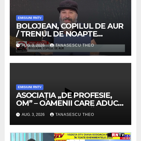
EMISIUNI RNTV
BOLOJEAN, COPILUL DE AUR
/ TRENUL DE NOAPTE
/VIDEO
AUG. 3, 2026
TANASESCU THEO
EMISIUNI RNTV
ASOCIAȚIA „DE PROFESIE,
OM” – OAMENII CARE ADUC
VALOARE COMUNITĂȚII /
AUG. 3, 2026
TANASESCU THEO
SECRETELE SUCCESULUI
/VIDEO