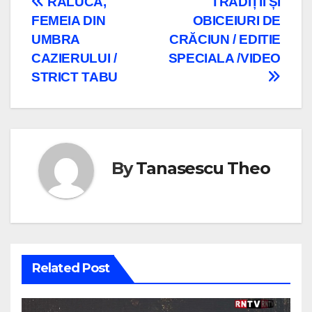
Navigare
RALUCA,
TRADIȚII ȘI
FEMEIA DIN
OBICEIURI DE
în
UMBRA
CRĂCIUN / EDITIE
articole
CAZIERULUI /
SPECIALA /VIDEO
STRICT TABU
By
Tanasescu Theo
Related Post