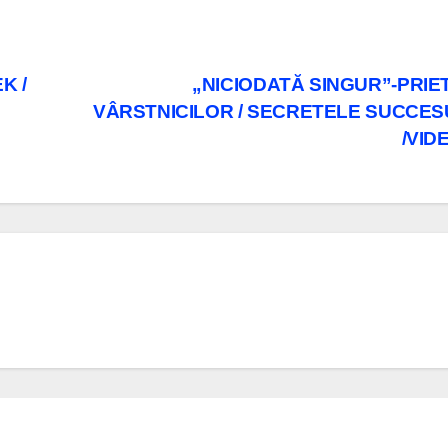
K /
„NICIODATĂ SINGUR”-PRIET
VÂRSTNICILOR / SECRETELE SUCCES
/VID