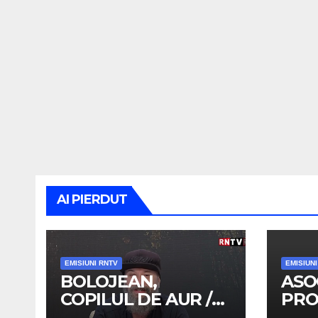
AI PIERDUT
EMISIUNI RNTV
EMISIUN
BOLOJEAN,
ASO
COPILUL DE AUR /
PRO
TRENUL DE
OAM