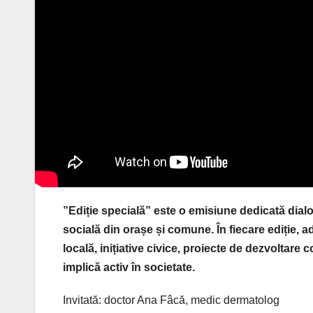
”Ediție specială” este o emisiune dedicată dialo
socială din orașe și comune. În fiecare ediție, 
locală, inițiative civice, proiecte de dezvoltar
implică activ în societate.
Invitată: doctor Ana Fâcă, medic dermatolog