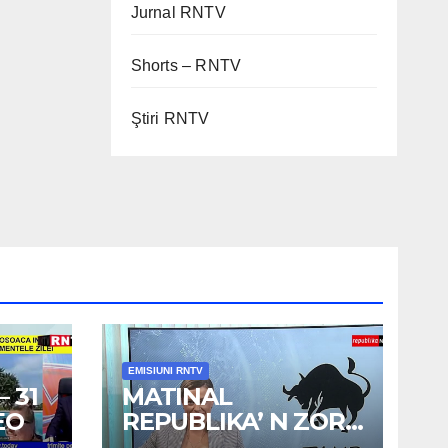
Jurnal RNTV
Shorts – RNTV
Ştiri RNTV
EMISIUNI RNTV
 31
MATINAL
EO
REPUBLIKA’ N ZORI
– 3 AUG 2026