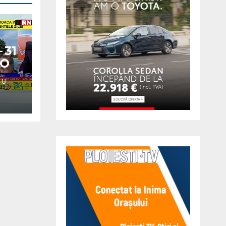
 31
EO
CU