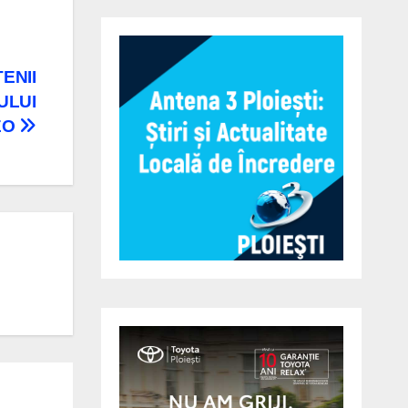
ENII
ULUI
EO