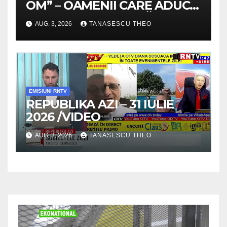
OM” – OAMENII CARE ADUC
VALOARE COMUNITĂȚII /
AUG. 3, 2026
TANASESCU THEO
SECRETELE SUCCESULUI
/VIDEO
EMISIUNI RNTV
REPUBLIKA AZI – 31 IULIE
2026 /VIDEO
AUG. 3, 2026
TANASESCU THEO