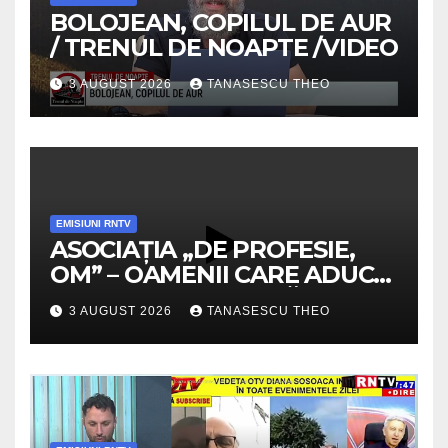
BOLOJEAN, COPILUL DE AUR
/ TRENUL DE NOAPTE /VIDEO
3 AUGUST 2026
TANASESCU THEO
EMISIUNI RNTV
ASOCIAȚIA „DE PROFESIE,
OM” – OAMENII CARE ADUC
VALOARE COMUNITĂȚII /
3 AUGUST 2026
TANASESCU THEO
SECRETELE SUCCESULUI
/VIDEO