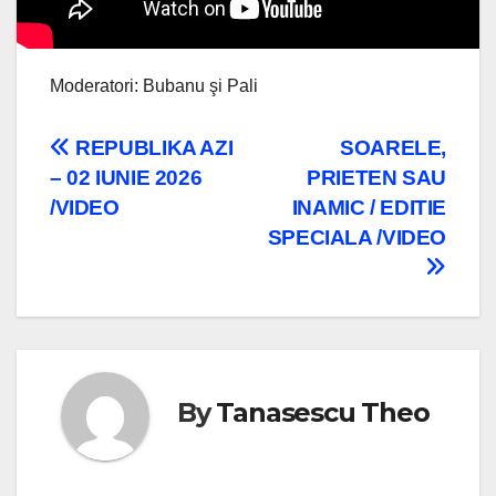
Moderatori: Bubanu şi Pali
Navigare
REPUBLIKA AZI
SOARELE,
– 02 IUNIE 2026
PRIETEN SAU
în
/VIDEO
INAMIC / EDITIE
articole
SPECIALA /VIDEO
By
Tanasescu Theo