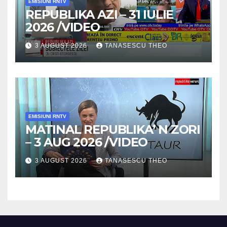
EMISIUNI RNTV
REPUBLIKA AZI – 31 IULIE
2026 /VIDEO
3 AUGUST 2026
TANASESCU THEO
EMISIUNI RNTV
MATINAL REPUBLIKA’ N ZORI
– 3 AUG 2026 /VIDEO
3 AUGUST 2026
TANASESCU THEO