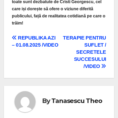
toate sunt dezbatute de Cristi Georgescu, cel
care iși dorește să ofere o viziune diferită
publicului, față de realitatea cotidiană pe care o
trăim!
Navigare
REPUBLIKA AZI
TERAPIE PENTRU
– 01.08.2025 /VIDEO
SUFLET /
în
SECRETELE
articole
SUCCESULUI
/VIDEO
By
Tanasescu Theo