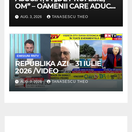
OM” – OAMENII CARE ADUC
VALOARE COMUNITĂȚII /
AUG. 3, 2026
TANASESCU THEO
SECRETELE SUCCESULUI
/VIDEO
EMISIUNI RNTV
REPUBLIKA AZI – 31 IULIE
2026 /VIDEO
AUG. 3, 2026
TANASESCU THEO