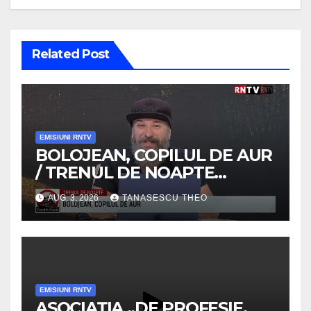
Related Post
EMISIUNI RNTV
BOLOJEAN, COPILUL DE AUR
/ TRENUL DE NOAPTE
/VIDEO
AUG. 3, 2026
TANASESCU THEO
EMISIUNI RNTV
ASOCIAȚIA „DE PROFESIE,