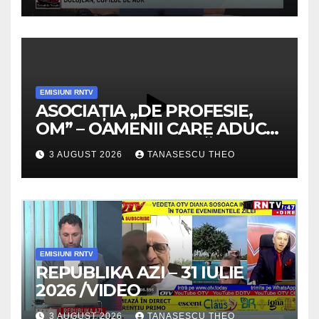
EMISIUNI RNTV
ASOCIAȚIA „DE PROFESIE,
OM” – OAMENII CARE ADUC
VALOARE COMUNITĂȚII /
3 AUGUST 2026
TANASESCU THEO
SECRETELE SUCCESULUI
/VIDEO
EMISIUNI RNTV
REPUBLIKA AZI – 31 IULIE
2026 /VIDEO
3 AUGUST 2026
TANASESCU THEO