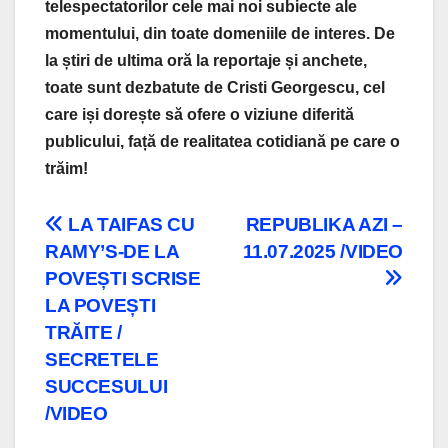
telespectatorilor cele mai noi subiecte ale
momentului, din toate domeniile de interes. De
la știri de ultima oră la reportaje și anchete,
toate sunt dezbatute de Cristi Georgescu, cel
care iși dorește să ofere o viziune diferită
publicului, față de realitatea cotidiană pe care o
trăim!
Navigare
LA TAIFAS CU
REPUBLIKA AZI –
RAMY’S-DE LA
11.07.2025 /VIDEO
în
POVEȘTI SCRISE
articole
LA POVEȘTI
TRĂITE /
SECRETELE
SUCCESULUI
/VIDEO