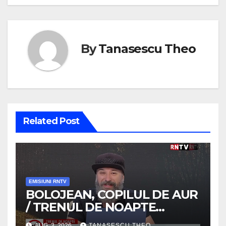
By
Tanasescu Theo
Related Post
EMISIUNI RNTV
BOLOJEAN, COPILUL DE AUR
/ TRENUL DE NOAPTE
/VIDEO
AUG. 3, 2026
TANASESCU THEO