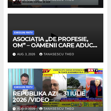
EMISIUNI RNTV
ASOCIAȚIA „DE PROFESIE,
OM” – OAMENII CARE ADUC
VALOARE COMUNITĂȚII /
AUG. 3, 2026
TANASESCU THEO
SECRETELE SUCCESULUI
/VIDEO
EMISIUNI RNTV
REPUBLIKA AZI – 31 IULIE
2026 /VIDEO
AUG. 3, 2026
TANASESCU THEO