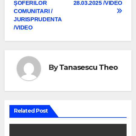
ȘOFERILOR
28.03.2025 /VIDEO
în
COMUNITARI /
articole
JURISPRUDENTA
/VIDEO
By
Tanasescu Theo
Related Post