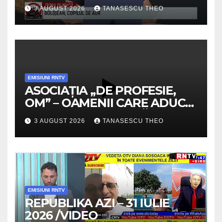
3 AUGUST 2026
TANASESCU THEO
EMISIUNI RNTV
ASOCIAȚIA „DE PROFESIE,
OM” – OAMENII CARE ADUC
VALOARE COMUNITĂȚII /
3 AUGUST 2026
TANASESCU THEO
SECRETELE SUCCESULUI
/VIDEO
EMISIUNI RNTV
REPUBLIKA AZI – 31 IULIE
2026 /VIDEO