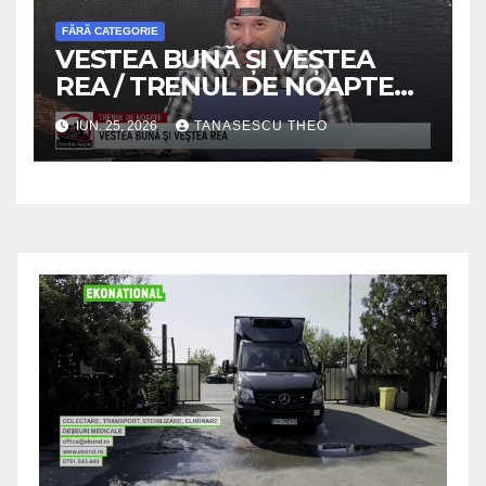
FĂRĂ CATEGORIE
VESTEA BUNĂ ȘI VEȘTEA
REA / TRENUL DE NOAPTE
/VIDEO
IUN. 25, 2026
TANASESCU THEO