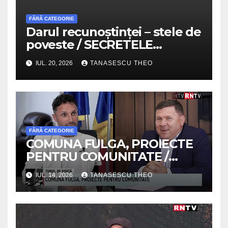
FĂRĂ CATEGORIE
Darul recunoștinței – stele de
poveste / SECRETELE
SUCCESULUI / VIDEO
IUL. 20, 2026
TANASESCU THEO
FĂRĂ CATEGORIE
COMUNA FULGA, PROIECTE
PENTRU COMUNITATE /
TURUL DE FORTA /VIDEO
IUL. 14, 2026
TANASESCU THEO