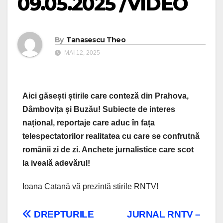
09.05.2025 /VIDEO
By
Tanasescu Theo
MAI 12, 2025
Aici găsești știrile care conteză din Prahova,
Dâmbovița și Buzău! Subiecte de interes
național, reportaje care aduc în fața
telespectatorilor realitatea cu care se confrutnă
românii zi de zi. Anchete jurnalistice care scot
la iveală adevărul!
Ioana Catană vă prezintă stirile RNTV!
Navigare
DREPTURILE
JURNAL RNTV –