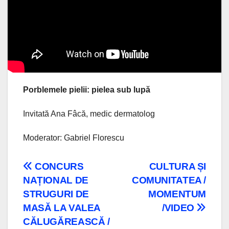
Porblemele pielii: pielea sub lupă
Invitată Ana Fâcă, medic dermatolog
Moderator: Gabriel Florescu
Navigare
CONCURS
CULTURA ȘI
NAȚIONAL DE
COMUNITATEA /
în
STRUGURI DE
MOMENTUM
articole
MASĂ LA VALEA
/VIDEO
CĂLUGĂREASCĂ /