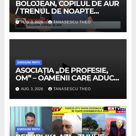
BOLOJEAN, COPILUL DE AUR
/ TRENUL DE NOAPTE
/VIDEO
AUG. 3, 2026
TANASESCU THEO
EMISIUNI RNTV
ASOCIAȚIA „DE PROFESIE,
OM” – OAMENII CARE ADUC
VALOARE COMUNITĂȚII /
AUG. 3, 2026
TANASESCU THEO
SECRETELE SUCCESULUI
/VIDEO
EMISIUNI RNTV