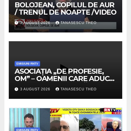
BOLOJEAN, COPILUL DE AUR
/ TRENUL DE NOAPTE /VIDEO
3 AUGUST 2026
TANASESCU THEO
EMISIUNI RNTV
ASOCIAȚIA „DE PROFESIE,
OM” – OAMENII CARE ADUC
VALOARE COMUNITĂȚII /
3 AUGUST 2026
TANASESCU THEO
SECRETELE SUCCESULUI
/VIDEO
EMISIUNI RNTV