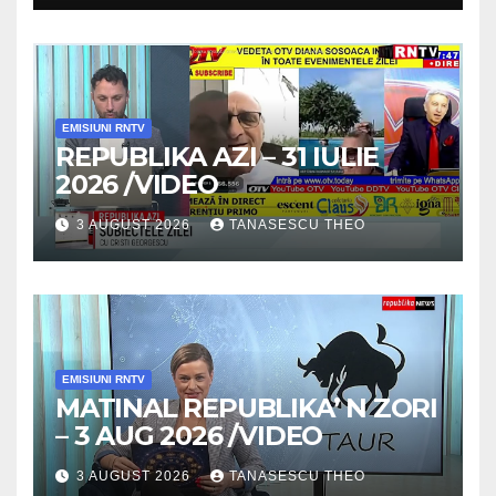
/VIDEO
EMISIUNI RNTV
REPUBLIKA AZI – 31 IULIE
2026 /VIDEO
3 AUGUST 2026
TANASESCU THEO
EMISIUNI RNTV
MATINAL REPUBLIKA’ N ZORI
– 3 AUG 2026 /VIDEO
3 AUGUST 2026
TANASESCU THEO