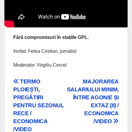
Fără compromisuri în stațiile GPL.
Invitat: Felea Cristian, jurnalist
Moderator: Virgiliu Cercel
Navigare
TERMO
MAJORAREA
PLOIEȘTI,
SALARIULUI MINIM,
în
PREGĂTIRI
ÎNTRE AGONIE ȘI
articole
PENTRU SEZONUL
EXTAZ (II) /
RECE /
ECONOMICA
ECONOMICA
/VIDEO
/VIDEO