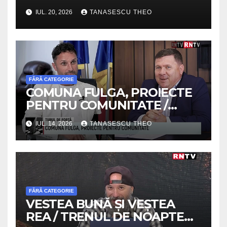
SUCCESULUI / VIDEO
IUL. 20, 2026
TANASESCU THEO
FĂRĂ CATEGORIE
COMUNA FULGA, PROIECTE
PENTRU COMUNITATE /
TURUL DE FORTA /VIDEO
IUL. 14, 2026
TANASESCU THEO
FĂRĂ CATEGORIE
VESTEA BUNĂ ȘI VEȘTEA
REA / TRENUL DE NOAPTE