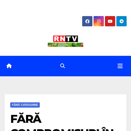
Skip
to
content
FĂRĂ CATEGORIE
FĂRĂ