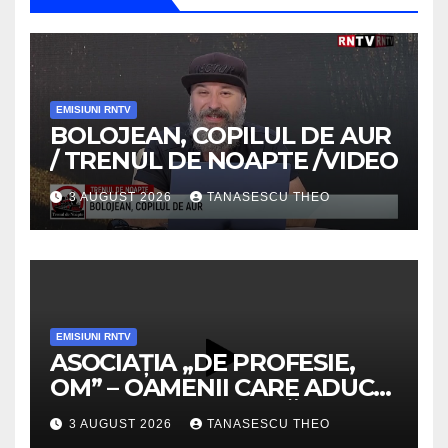
EMISIUNI RNTV
BOLOJEAN, COPILUL DE AUR
/ TRENUL DE NOAPTE /VIDEO
3 AUGUST 2026
TANASESCU THEO
EMISIUNI RNTV
ASOCIAȚIA „DE PROFESIE,
OM” – OAMENII CARE ADUC
VALOARE COMUNITĂȚII /
3 AUGUST 2026
TANASESCU THEO
SECRETELE SUCCESULUI