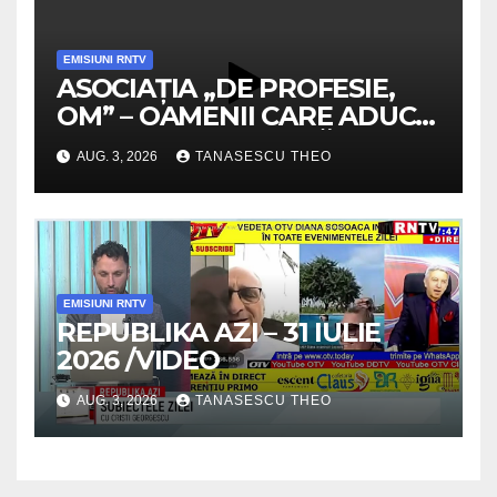
EMISIUNI RNTV
ASOCIAȚIA „DE PROFESIE,
OM” – OAMENII CARE ADUC
VALOARE COMUNITĂȚII /
AUG. 3, 2026
TANASESCU THEO
SECRETELE SUCCESULUI
/VIDEO
EMISIUNI RNTV
REPUBLIKA AZI – 31 IULIE
2026 /VIDEO
AUG. 3, 2026
TANASESCU THEO