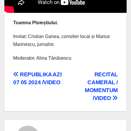
Toamna Ploieștiului.
Invitat: Cristian Ganea, consilier local și Marius
Marinescu, jurnalist
Moderator: Alina Tănăsescu
Navigare
REPUBLIKA AZI
RECITAL
07 05 2024 /VIDEO
CAMERAL /
în
MOMENTUM
articole
/VIDEO