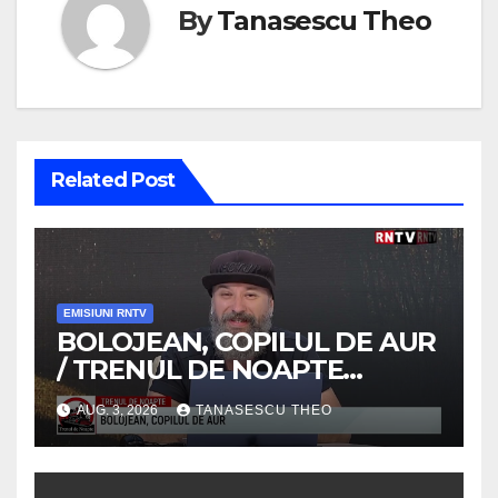
By
Tanasescu Theo
Related Post
EMISIUNI RNTV
BOLOJEAN, COPILUL DE AUR
/ TRENUL DE NOAPTE
/VIDEO
AUG. 3, 2026
TANASESCU THEO