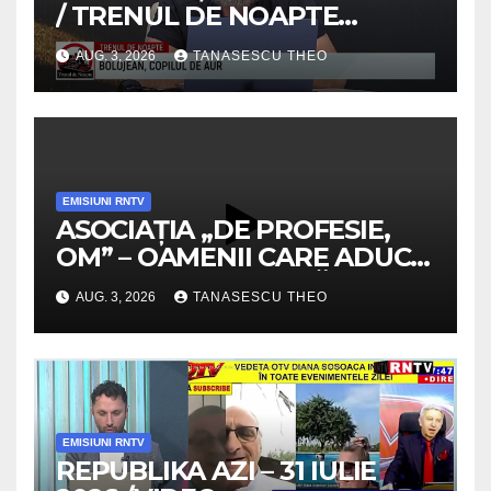
/ TRENUL DE NOAPTE
/VIDEO
AUG. 3, 2026
TANASESCU THEO
EMISIUNI RNTV
ASOCIAȚIA „DE PROFESIE,
OM” – OAMENII CARE ADUC
VALOARE COMUNITĂȚII /
AUG. 3, 2026
TANASESCU THEO
SECRETELE SUCCESULUI
/VIDEO
EMISIUNI RNTV
REPUBLIKA AZI – 31 IULIE