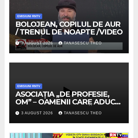
EMISIUNI RNTV
BOLOJEAN, COPILUL DE AUR
/ TRENUL DE NOAPTE /VIDEO
3 AUGUST 2026
TANASESCU THEO
EMISIUNI RNTV
ASOCIAȚIA „DE PROFESIE,
OM” – OAMENII CARE ADUC
VALOARE COMUNITĂȚII /
3 AUGUST 2026
TANASESCU THEO
SECRETELE SUCCESULUI
/VIDEO