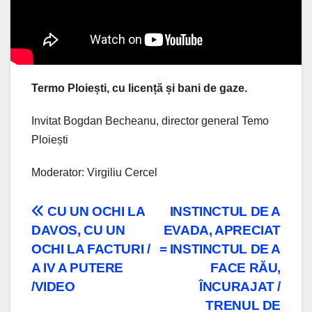
Termo Ploiești, cu licență și bani de gaze.
Invitat Bogdan Becheanu, director general Temo
Ploiești
Moderator: Virgiliu Cercel
Navigare
CU UN OCHI LA
INSTINCTUL DE A
DAVOS, CU UN
EVADA, APRECIAT
în
OCHI LA FACTURI /
= INSTINCTUL DE A
articole
A IV A PUTERE
FACE RĂU,
/VIDEO
ÎNCURAJAT /
TRENUL DE