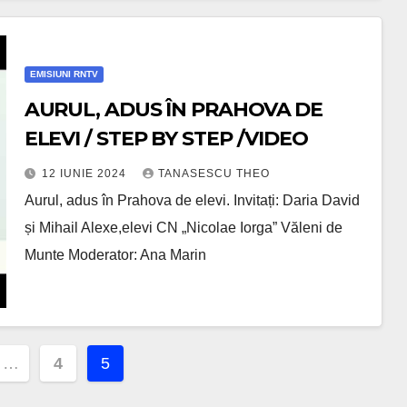
EMISIUNI RNTV
AURUL, ADUS ÎN PRAHOVA DE
ELEVI / STEP BY STEP /VIDEO
12 IUNIE 2024
TANASESCU THEO
Aurul, adus în Prahova de elevi. Invitați: Daria David
și Mihail Alexe,elevi CN „Nicolae Iorga” Văleni de
Munte Moderator: Ana Marin
ie
…
4
5