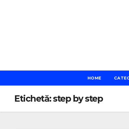
Skip
to
content
HOME
CATE
Etichetă:
step by step