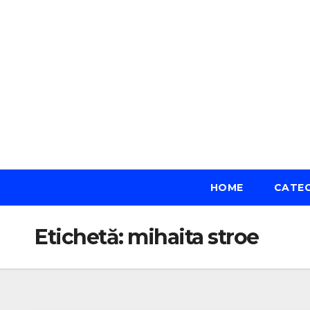
Skip
to
content
HOME
CATE
Etichetă:
mihaita stroe