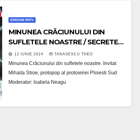
EMISIUNI RNTV
MINUNEA CRĂCIUNULUI DIN
SUFLETELE NOASTRE / SECRETELE
SUCCESULUI /VIDEO
12 IUNIE 2024
TANASESCU THEO
Minunea Crăciunului din sufletele noastre. Invitat
Mihaita Stroe, protopop al protoieriei Ploiesti Sud
Moderator: Isabela Neagu