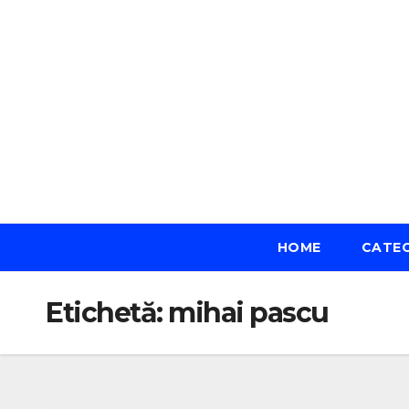
Skip
to
content
HOME
CATE
Etichetă:
mihai pascu