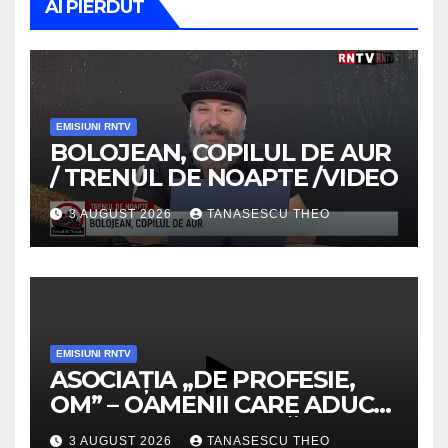
AI PIERDUT
EMISIUNI RNTV
BOLOJEAN, COPILUL DE AUR
/ TRENUL DE NOAPTE /VIDEO
3 AUGUST 2026
TANASESCU THEO
EMISIUNI RNTV
ASOCIAȚIA „DE PROFESIE,
OM” – OAMENII CARE ADUC
VALOARE COMUNITĂȚII /
3 AUGUST 2026
TANASESCU THEO