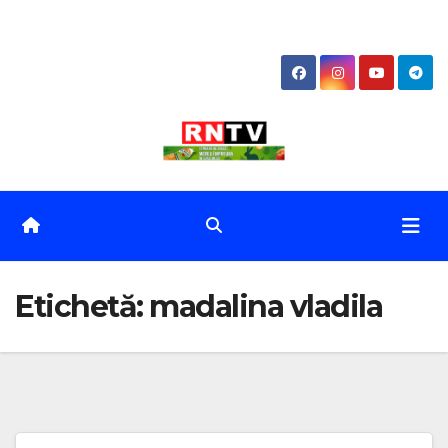
Skip
to
content
Etichetă:
madalina vladila