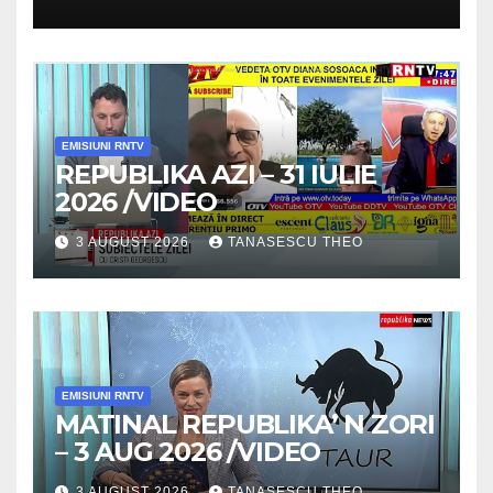
SECRETELE SUCCESULUI
/VIDEO
EMISIUNI RNTV
REPUBLIKA AZI – 31 IULIE
2026 /VIDEO
3 AUGUST 2026
TANASESCU THEO
EMISIUNI RNTV
MATINAL REPUBLIKA’ N ZORI
– 3 AUG 2026 /VIDEO
3 AUGUST 2026
TANASESCU THEO