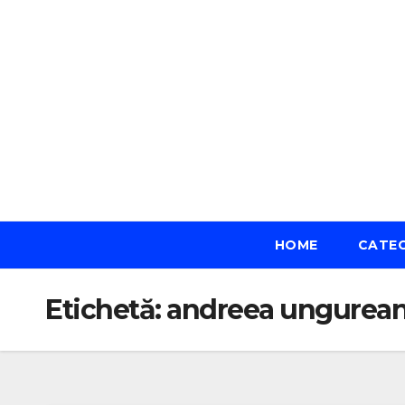
Skip
to
content
HOME
CATE
Etichetă:
andreea ungurea