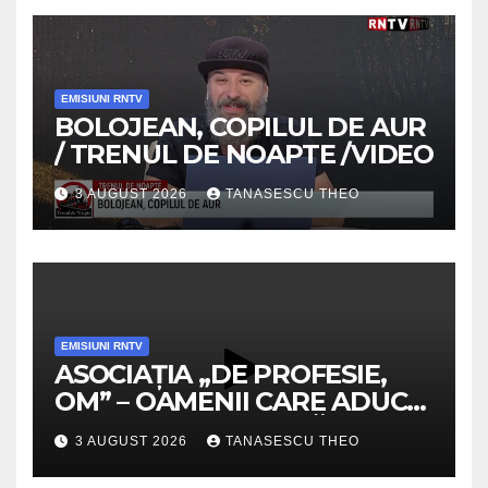
EMISIUNI RNTV
BOLOJEAN, COPILUL DE AUR
/ TRENUL DE NOAPTE /VIDEO
3 AUGUST 2026
TANASESCU THEO
EMISIUNI RNTV
ASOCIAȚIA „DE PROFESIE,
OM” – OAMENII CARE ADUC
VALOARE COMUNITĂȚII /
3 AUGUST 2026
TANASESCU THEO
SECRETELE SUCCESULUI
/VIDEO