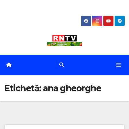
Skip
to
content
Etichetă:
ana gheorghe