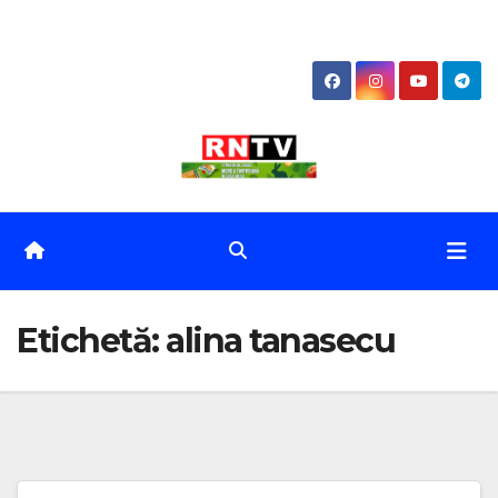
Skip
to
content
Etichetă:
alina tanasecu