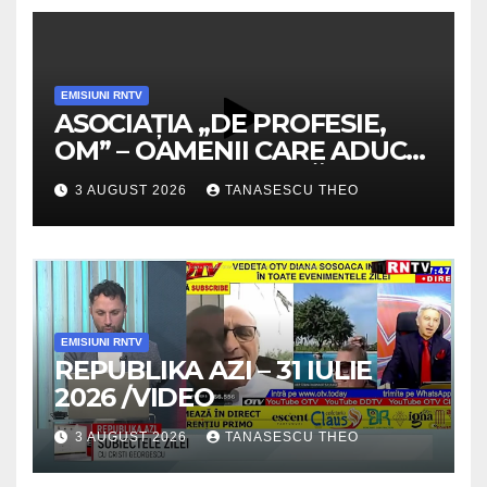
EMISIUNI RNTV
ASOCIAȚIA „DE PROFESIE,
OM” – OAMENII CARE ADUC
VALOARE COMUNITĂȚII /
3 AUGUST 2026
TANASESCU THEO
SECRETELE SUCCESULUI
/VIDEO
EMISIUNI RNTV
REPUBLIKA AZI – 31 IULIE
2026 /VIDEO
3 AUGUST 2026
TANASESCU THEO