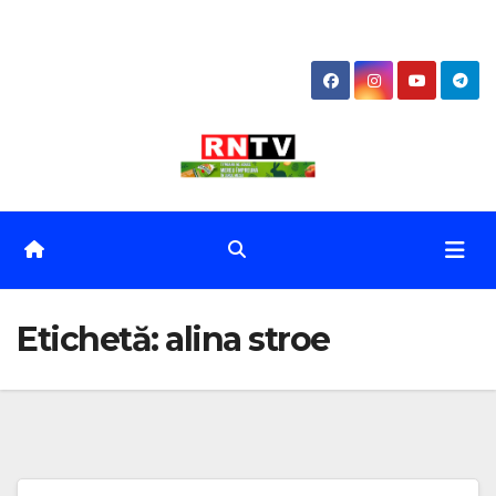
Skip
to
content
Etichetă:
alina stroe