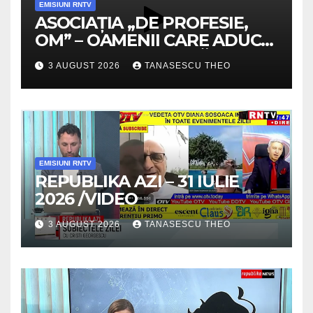
EMISIUNI RNTV
ASOCIAȚIA „DE PROFESIE,
OM” – OAMENII CARE ADUC
VALOARE COMUNITĂȚII /
3 AUGUST 2026
TANASESCU THEO
SECRETELE SUCCESULUI
/VIDEO
EMISIUNI RNTV
REPUBLIKA AZI – 31 IULIE
2026 /VIDEO
3 AUGUST 2026
TANASESCU THEO