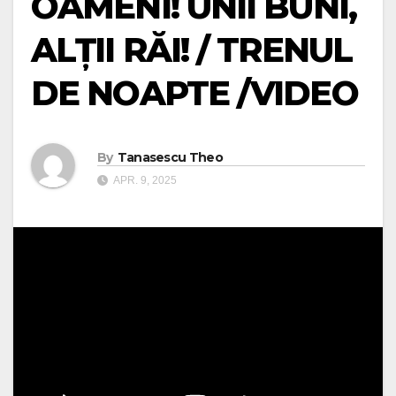
OAMENI! UNII BUNI,
ALȚII RĂI! / TRENUL
DE NOAPTE /VIDEO
By
Tanasescu Theo
APR. 9, 2025