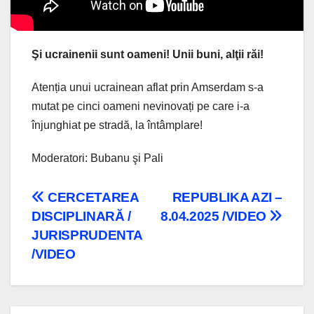
Şi ucrainenii sunt oameni! Unii buni, alţii răi!
Atenția unui ucrainean aflat prin Amserdam s-a
mutat pe cinci oameni nevinovați pe care i-a
înjunghiat pe stradă, la întâmplare!
Moderatori: Bubanu şi Pali
Navigare
CERCETAREA
REPUBLIKA AZI –
DISCIPLINARĂ /
8.04.2025 /VIDEO
în
JURISPRUDENTA
articole
/VIDEO