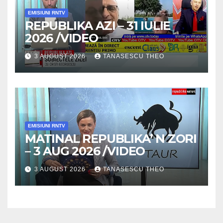
EMISIUNI RNTV
REPUBLIKA AZI – 31 IULIE
2026 /VIDEO
3 AUGUST 2026
TANASESCU THEO
EMISIUNI RNTV
MATINAL REPUBLIKA’ N ZORI
– 3 AUG 2026 /VIDEO
3 AUGUST 2026
TANASESCU THEO