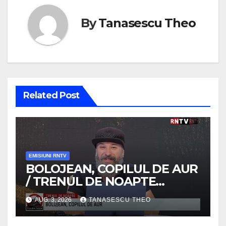
By
Tanasescu Theo
Related Post
EMISIUNI RNTV
BOLOJEAN, COPILUL DE AUR
/ TRENUL DE NOAPTE
/VIDEO
AUG. 3, 2026
TANASESCU THEO