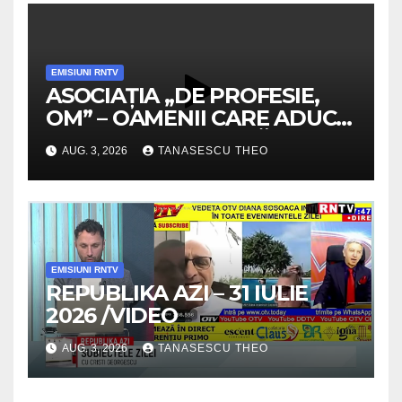
EMISIUNI RNTV
ASOCIAȚIA „DE PROFESIE,
OM” – OAMENII CARE ADUC
VALOARE COMUNITĂȚII /
AUG. 3, 2026
TANASESCU THEO
SECRETELE SUCCESULUI
/VIDEO
EMISIUNI RNTV
REPUBLIKA AZI – 31 IULIE
2026 /VIDEO
AUG. 3, 2026
TANASESCU THEO