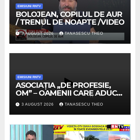
EMISIUNI RNTV
BOLOJEAN, COPILUL DE AUR
/ TRENUL DE NOAPTE /VIDEO
3 AUGUST 2026
TANASESCU THEO
EMISIUNI RNTV
ASOCIAȚIA „DE PROFESIE,
OM” – OAMENII CARE ADUC
VALOARE COMUNITĂȚII /
3 AUGUST 2026
TANASESCU THEO
SECRETELE SUCCESULUI
/VIDEO