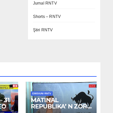
Jurnal RNTV
Shorts – RNTV
Ştiri RNTV
EMISIUNI RNTV
 31
MATINAL
EO
REPUBLIKA’ N ZORI
– 3 AUG 2026