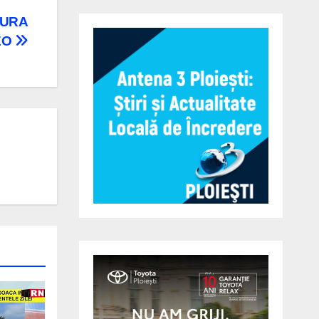
TURA
EO