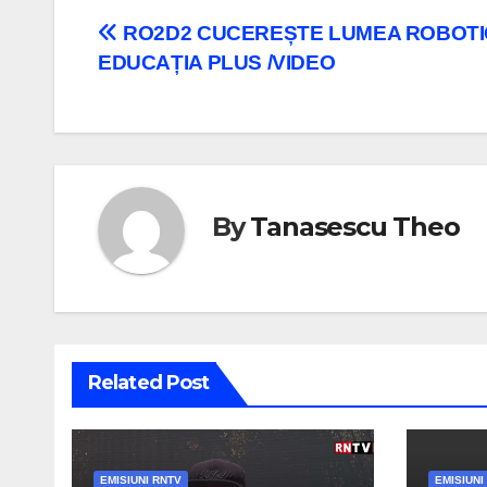
Navigare
RO2D2 CUCEREȘTE LUMEA ROBOTIC
EDUCAȚIA PLUS /VIDEO
în
articole
By
Tanasescu Theo
Related Post
EMISIUNI RNTV
EMISIUNI