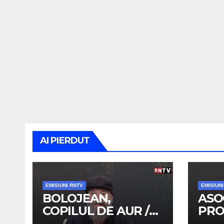
AI PIERDUT
EMISIUNI RNTV
EMISIUN
BOLOJEAN,
ASO
COPILUL DE AUR /
PRO
TRENUL DE
OAM