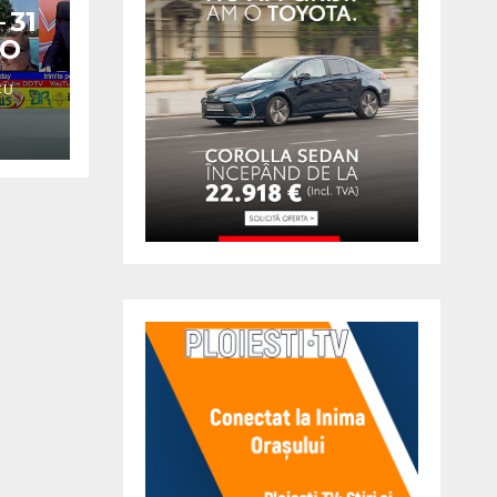
 31
EO
CU