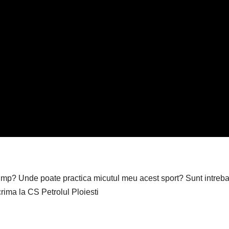
ump? Unde poate practica micutul meu acest sport? Sunt intrebar
ima la CS Petrolul Ploiesti