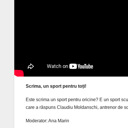
Scrima, un sport pentru toți!
Este scrima un sport pentru oricine? E un sport sc
care a răspuns Claudiu Moldanschi, antrenor de scr
Moderator: Ana Marin