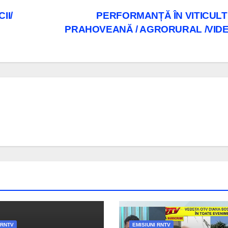
II/
PERFORMANȚĂ ÎN VITICUL
PRAHOVEANĂ / AGRORURAL /VID
 RNTV
EMISIUNI RNTV