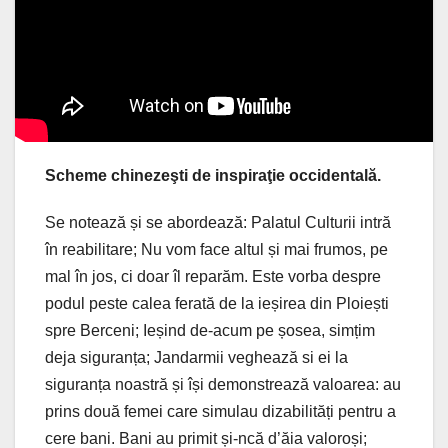
Scheme chinezeşti de inspiraţie occidentală.
Se notează și se abordează: Palatul Culturii intră
în reabilitare; Nu vom face altul și mai frumos, pe
mal în jos, ci doar îl reparăm. Este vorba despre
podul peste calea ferată de la ieșirea din Ploiești
spre Berceni; Ieșind de-acum pe șosea, simțim
deja siguranța; Jandarmii veghează si ei la
siguranța noastră și își demonstrează valoarea: au
prins două femei care simulau dizabilități pentru a
cere bani. Bani au primit și-ncă d’ăia valoroși;