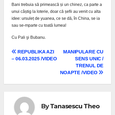
Bani trebuia să primească și un chinez, ca parte a
unui câștig la loterie, doar că șefii au venit cu alta
idee: ursuleț de yuanea, ce se dă, în China, se ia
sau se-mparte cu toată lumea!
Cu Pali şi Bubanu.
Navigare
REPUBLIKA AZI
MANIPULARE CU
– 06.03.2025 /VIDEO
SENS UNIC /
în
TRENUL DE
articole
NOAPTE /VIDEO
By
Tanasescu Theo