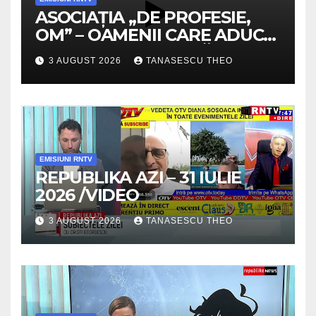
ASOCIAȚIA „DE PROFESIE,
OM” – OAMENII CARE ADUC
VALOARE COMUNITĂȚII /
3 AUGUST 2026
TANASESCU THEO
SECRETELE SUCCESULUI
/VIDEO
EMISIUNI RNTV
REPUBLIKA AZI – 31 IULIE
2026 /VIDEO
3 AUGUST 2026
TANASESCU THEO