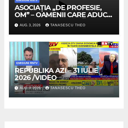
EMISIUNI RNTV
ASOCIAȚIA „DE PROFESIE,
OM” – OAMENII CARE ADUC
VALOARE COMUNITĂȚII /
AUG. 3, 2026
TANASESCU THEO
SECRETELE SUCCESULUI
/VIDEO
EMISIUNI RNTV
REPUBLIKA AZI – 31 IULIE
2026 /VIDEO
AUG. 3, 2026
TANASESCU THEO