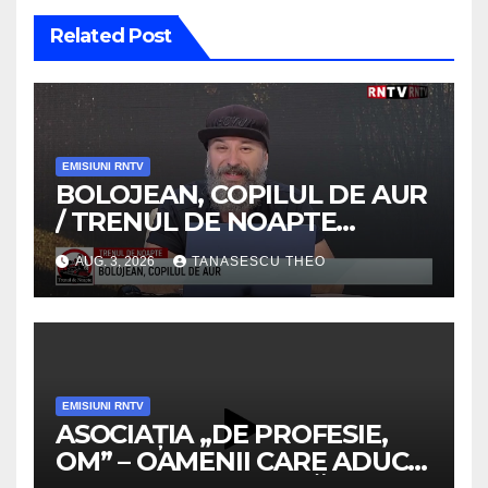
Related Post
EMISIUNI RNTV
BOLOJEAN, COPILUL DE AUR
/ TRENUL DE NOAPTE
/VIDEO
AUG. 3, 2026
TANASESCU THEO
EMISIUNI RNTV
ASOCIAȚIA „DE PROFESIE,
OM” – OAMENII CARE ADUC