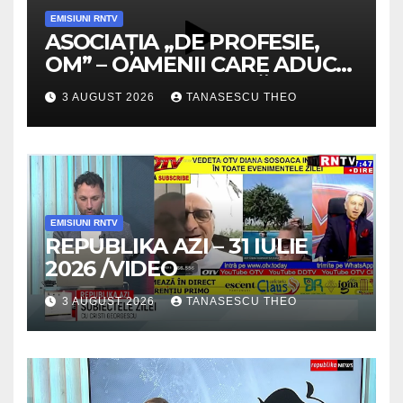
EMISIUNI RNTV
ASOCIAȚIA „DE PROFESIE,
OM” – OAMENII CARE ADUC
VALOARE COMUNITĂȚII /
3 AUGUST 2026
TANASESCU THEO
SECRETELE SUCCESULUI
/VIDEO
EMISIUNI RNTV
REPUBLIKA AZI – 31 IULIE
2026 /VIDEO
3 AUGUST 2026
TANASESCU THEO