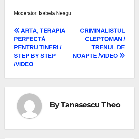
Moderator: Isabela Neagu
Navigare
ARTA, TERAPIA
CRIMINALISTUL
PERFECTĂ
CLEPTOMAN /
în
PENTRU TINERI /
TRENUL DE
articole
STEP BY STEP
NOAPTE /VIDEO
/VIDEO
By
Tanasescu Theo