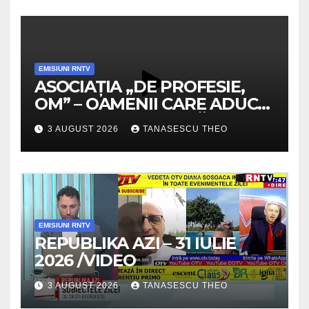
EMISIUNI RNTV
ASOCIAȚIA „DE PROFESIE,
OM” – OAMENII CARE ADUC
VALOARE COMUNITĂȚII /
3 AUGUST 2026
TANASESCU THEO
SECRETELE SUCCESULUI
/VIDEO
EMISIUNI RNTV
REPUBLIKA AZI – 31 IULIE
2026 /VIDEO
3 AUGUST 2026
TANASESCU THEO