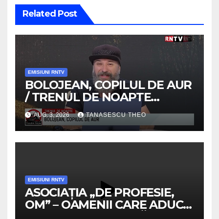
Related Post
EMISIUNI RNTV
BOLOJEAN, COPILUL DE AUR
/ TRENUL DE NOAPTE
/VIDEO
AUG. 3, 2026
TANASESCU THEO
EMISIUNI RNTV
ASOCIAȚIA „DE PROFESIE,
OM” – OAMENII CARE ADUC
VALOARE COMUNITĂȚII /