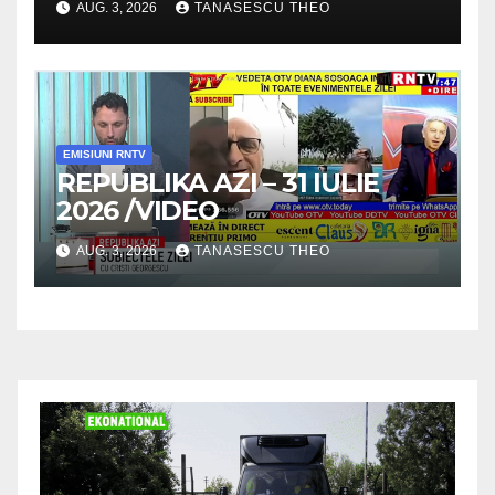
AUG. 3, 2026
TANASESCU THEO
SECRETELE SUCCESULUI
/VIDEO
EMISIUNI RNTV
REPUBLIKA AZI – 31 IULIE
2026 /VIDEO
AUG. 3, 2026
TANASESCU THEO