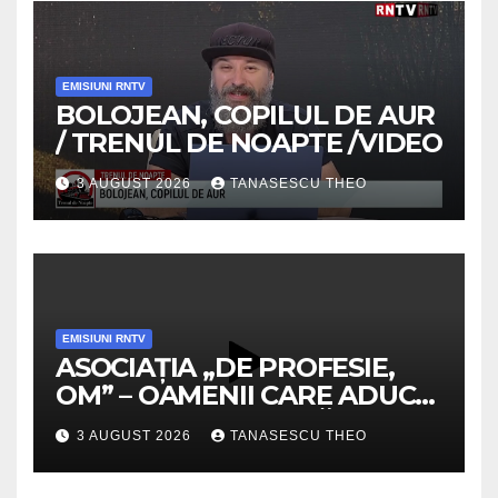
EMISIUNI RNTV
BOLOJEAN, COPILUL DE AUR
/ TRENUL DE NOAPTE /VIDEO
3 AUGUST 2026
TANASESCU THEO
EMISIUNI RNTV
ASOCIAȚIA „DE PROFESIE,
OM” – OAMENII CARE ADUC
VALOARE COMUNITĂȚII /
3 AUGUST 2026
TANASESCU THEO
SECRETELE SUCCESULUI
/VIDEO