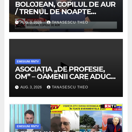
BOLOJEAN, COPILUL DE AUR
/ TRENUL DE NOAPTE
/VIDEO
AUG. 3, 2026
TANASESCU THEO
EMISIUNI RNTV
ASOCIAȚIA „DE PROFESIE,
OM” – OAMENII CARE ADUC
VALOARE COMUNITĂȚII /
AUG. 3, 2026
TANASESCU THEO
SECRETELE SUCCESULUI
/VIDEO
EMISIUNI RNTV