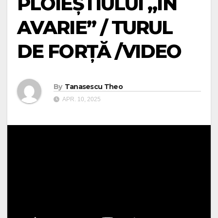
PLOIEȘTIULUI „ÎN
AVARIE” / TURUL
DE FORŢĂ /VIDEO
By
Tanasescu Theo
APR. 10, 2025