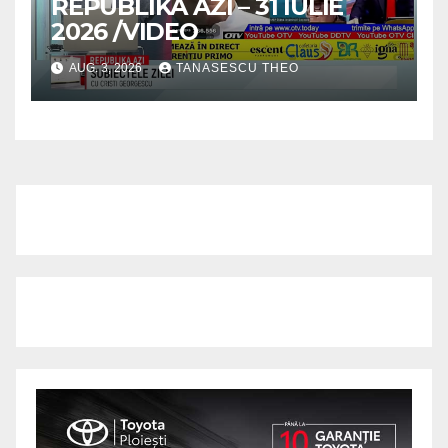
REPUBLIKA AZI – 31 IULIE
2026 /VIDEO
AUG. 3, 2026
TANASESCU THEO