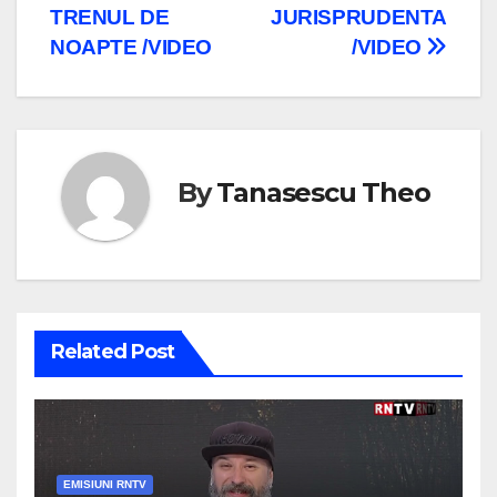
în
TRENUL DE
JURISPRUDENTA
articole
NOAPTE /VIDEO
/VIDEO
By
Tanasescu Theo
Related Post
EMISIUNI RNTV