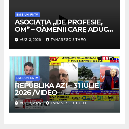
EMISIUNI RNTV
ASOCIAȚIA „DE PROFESIE,
OM” – OAMENII CARE ADUC
VALOARE COMUNITĂȚII /
AUG. 3, 2026
TANASESCU THEO
SECRETELE SUCCESULUI
/VIDEO
EMISIUNI RNTV
REPUBLIKA AZI – 31 IULIE
2026 /VIDEO
AUG. 3, 2026
TANASESCU THEO