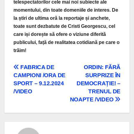
telespectatorilor cele mai noi subiecte ale
momentului, din toate domeniile de interes. De
la știri de ultima oră la reportaje și anchete,
toate sunt dezbatute de Cristi Georgescu, cel
care iși dorește să ofere o viziune diferită
publicului, față de realitatea cotidiană pe care o
trăim!
Navigare
FABRICA DE
ORDIN: FĂRĂ
CAMPIONI /ORA DE
SURPRIZE ÎN
în
SPORT – 9.12.2024
DEMOCRAȚIE! –
articole
/VIDEO
TRENUL DE
NOAPTE /VIDEO