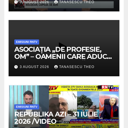
3 AUGUST 2026
TANASESCU THEO
EMISIUNI RNTV
ASOCIAȚIA „DE PROFESIE,
OM” – OAMENII CARE ADUC
VALOARE COMUNITĂȚII /
3 AUGUST 2026
TANASESCU THEO
SECRETELE SUCCESULUI
/VIDEO
EMISIUNI RNTV
REPUBLIKA AZI – 31 IULIE
2026 /VIDEO