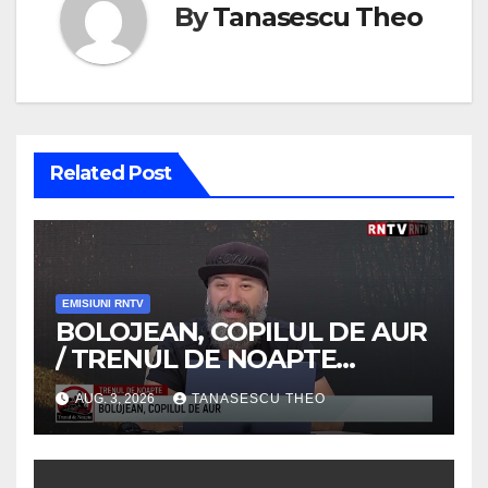
By
Tanasescu Theo
Related Post
EMISIUNI RNTV
BOLOJEAN, COPILUL DE AUR
/ TRENUL DE NOAPTE
/VIDEO
AUG. 3, 2026
TANASESCU THEO