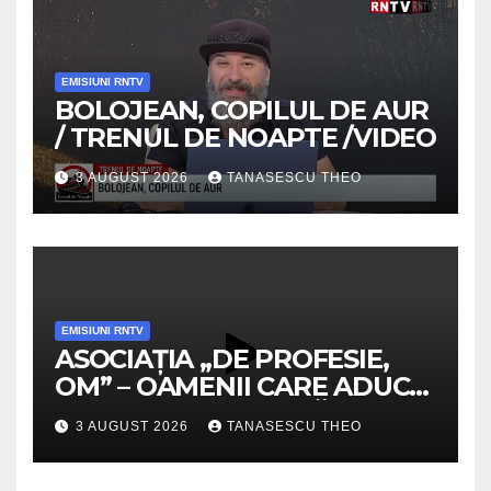
EMISIUNI RNTV
BOLOJEAN, COPILUL DE AUR
/ TRENUL DE NOAPTE /VIDEO
3 AUGUST 2026
TANASESCU THEO
EMISIUNI RNTV
ASOCIAȚIA „DE PROFESIE,
OM” – OAMENII CARE ADUC
VALOARE COMUNITĂȚII /
3 AUGUST 2026
TANASESCU THEO
SECRETELE SUCCESULUI
/VIDEO