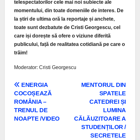
telespectatorilor cele mai noi subiecte ale
momentului, din toate domeniile de interes. De
la știri de ultima oră la reportaje și anchete,
toate sunt dezbatute de Cristi Georgescu, cel
care iși dorește să ofere o viziune diferită
publicului, față de realitatea cotidiană pe care o
trăim!
Moderator: Cristi Georgescu
Navigare
ENERGIA
MENTORUL DIN
COCOȘEAZĂ
SPATELE
în
ROMÂNIA –
CATEDREI ȘI
articole
TRENUL DE
LUMINA
NOAPTE /VIDEO
CĂLĂUZITOARE A
STUDENȚILOR /
SECRETELE