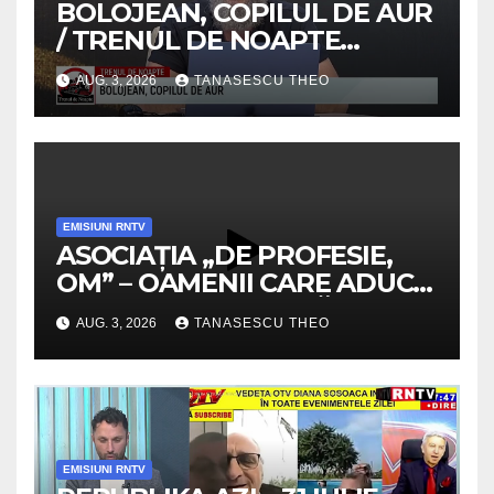
BOLOJEAN, COPILUL DE AUR
/ TRENUL DE NOAPTE
/VIDEO
AUG. 3, 2026
TANASESCU THEO
EMISIUNI RNTV
ASOCIAȚIA „DE PROFESIE,
OM” – OAMENII CARE ADUC
VALOARE COMUNITĂȚII /
AUG. 3, 2026
TANASESCU THEO
SECRETELE SUCCESULUI
/VIDEO
EMISIUNI RNTV