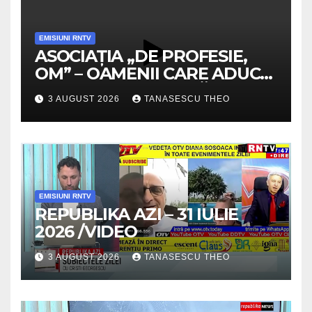
EMISIUNI RNTV
ASOCIAȚIA „DE PROFESIE,
OM” – OAMENII CARE ADUC
VALOARE COMUNITĂȚII /
3 AUGUST 2026
TANASESCU THEO
SECRETELE SUCCESULUI
/VIDEO
EMISIUNI RNTV
REPUBLIKA AZI – 31 IULIE
2026 /VIDEO
3 AUGUST 2026
TANASESCU THEO