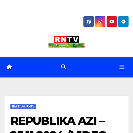
Skip
to
content
EMISIUNI RNTV
REPUBLIKA AZI –