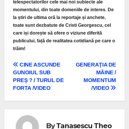
telespectatorilor cele mai noi subiecte ale
momentului, din toate domeniile de interes. De
la știri de ultima oră la reportaje și anchete,
toate sunt dezbatute de Cristi Georgescu, cel
care iși dorește să ofere o viziune diferită
publicului, față de realitatea cotidiană pe care o
trăim!
Navigare
CINE ASCUNDE
GENERAȚIA DE
GUNOIUL SUB
MÂINE /
în
PREȘ ? / TURUL DE
MOMENTUM
articole
FORTA /VIDEO
/VIDEO
By
Tanasescu Theo