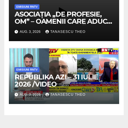
EMISIUNI RNTV
ASOCIAȚIA „DE PROFESIE,
OM” – OAMENII CARE ADUC
VALOARE COMUNITĂȚII /
AUG. 3, 2026
TANASESCU THEO
SECRETELE SUCCESULUI
/VIDEO
EMISIUNI RNTV
REPUBLIKA AZI – 31 IULIE
2026 /VIDEO
AUG. 3, 2026
TANASESCU THEO