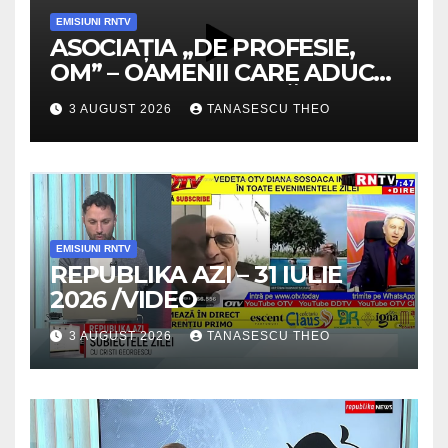
EMISIUNI RNTV
ASOCIAȚIA „DE PROFESIE,
OM” – OAMENII CARE ADUC
VALOARE COMUNITĂȚII /
3 AUGUST 2026
TANASESCU THEO
SECRETELE SUCCESULUI
/VIDEO
EMISIUNI RNTV
REPUBLIKA AZI – 31 IULIE
2026 /VIDEO
3 AUGUST 2026
TANASESCU THEO