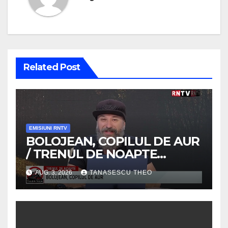
Related Post
EMISIUNI RNTV
BOLOJEAN, COPILUL DE AUR
/ TRENUL DE NOAPTE
/VIDEO
AUG. 3, 2026
TANASESCU THEO