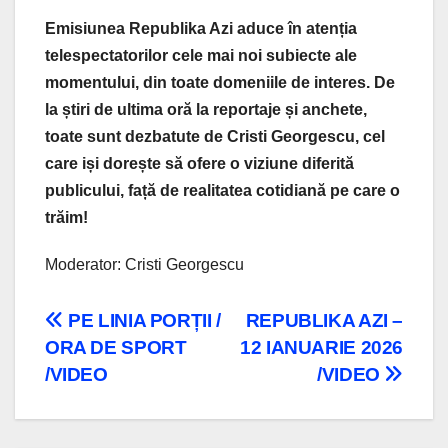
Emisiunea Republika Azi aduce în atenția
telespectatorilor cele mai noi subiecte ale
momentului, din toate domeniile de interes. De
la știri de ultima oră la reportaje și anchete,
toate sunt dezbatute de Cristi Georgescu, cel
care iși dorește să ofere o viziune diferită
publicului, față de realitatea cotidiană pe care o
trăim!
Moderator: Cristi Georgescu
Navigare
PE LINIA PORȚII /
REPUBLIKA AZI –
ORA DE SPORT
12 IANUARIE 2026
în
/VIDEO
/VIDEO
articole