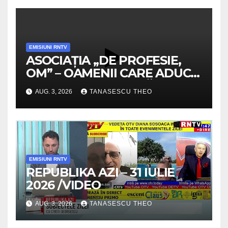
EMISIUNI RNTV
ASOCIAȚIA „DE PROFESIE,
OM” – OAMENII CARE ADUC
VALOARE COMUNITĂȚII /
AUG. 3, 2026
TANASESCU THEO
SECRETELE SUCCESULUI
/VIDEO
EMISIUNI RNTV
REPUBLIKA AZI – 31 IULIE
2026 /VIDEO
AUG. 3, 2026
TANASESCU THEO