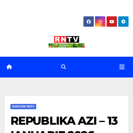
Skip
to
content
EMISIUNI RNTV
REPUBLIKA AZI – 13