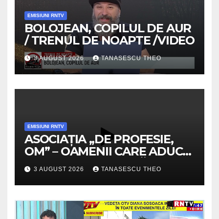
EMISIUNI RNTV
BOLOJEAN, COPILUL DE AUR
/ TRENUL DE NOAPTE /VIDEO
3 AUGUST 2026
TANASESCU THEO
EMISIUNI RNTV
ASOCIAȚIA „DE PROFESIE,
OM” – OAMENII CARE ADUC
VALOARE COMUNITĂȚII /
3 AUGUST 2026
TANASESCU THEO
SECRETELE SUCCESULUI
/VIDEO