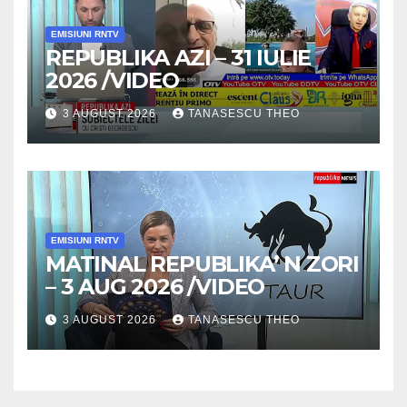
EMISIUNI RNTV
REPUBLIKA AZI – 31 IULIE
2026 /VIDEO
3 AUGUST 2026
TANASESCU THEO
EMISIUNI RNTV
MATINAL REPUBLIKA’ N ZORI
– 3 AUG 2026 /VIDEO
3 AUGUST 2026
TANASESCU THEO