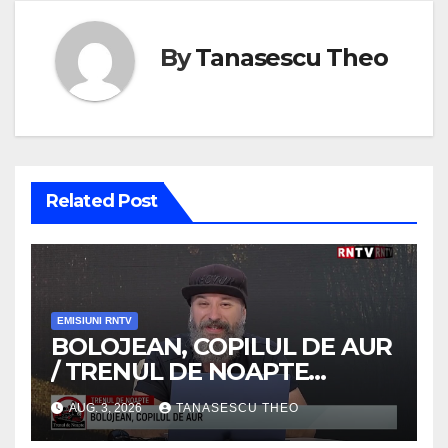
By
Tanasescu Theo
Related Post
EMISIUNI RNTV
BOLOJEAN, COPILUL DE AUR
/ TRENUL DE NOAPTE
/VIDEO
AUG. 3, 2026
TANASESCU THEO