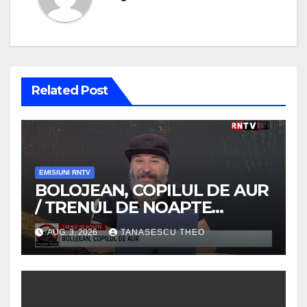
Related Post
EMISIUNI RNTV
BOLOJEAN, COPILUL DE AUR
/ TRENUL DE NOAPTE
/VIDEO
AUG. 3, 2026
TANASESCU THEO