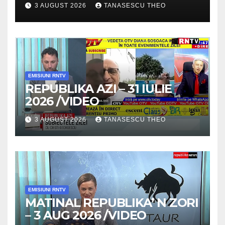
3 AUGUST 2026
TANASESCU THEO
SECRETELE SUCCESULUI
/VIDEO
EMISIUNI RNTV
REPUBLIKA AZI – 31 IULIE
2026 /VIDEO
3 AUGUST 2026
TANASESCU THEO
EMISIUNI RNTV
MATINAL REPUBLIKA’ N ZORI
– 3 AUG 2026 /VIDEO