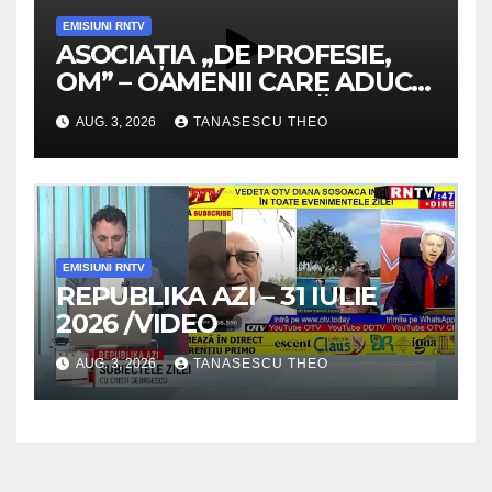
EMISIUNI RNTV
ASOCIAȚIA „DE PROFESIE,
OM” – OAMENII CARE ADUC
VALOARE COMUNITĂȚII /
AUG. 3, 2026
TANASESCU THEO
SECRETELE SUCCESULUI
/VIDEO
EMISIUNI RNTV
REPUBLIKA AZI – 31 IULIE
2026 /VIDEO
AUG. 3, 2026
TANASESCU THEO