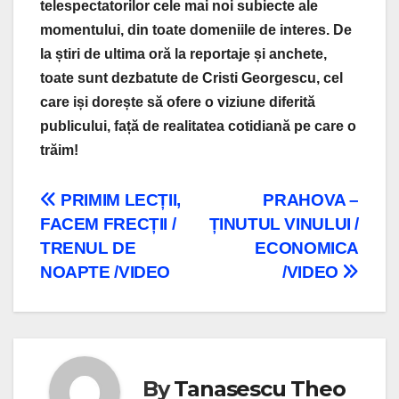
telespectatorilor cele mai noi subiecte ale
momentului, din toate domeniile de interes. De
la știri de ultima oră la reportaje și anchete,
toate sunt dezbatute de Cristi Georgescu, cel
care iși dorește să ofere o viziune diferită
publicului, față de realitatea cotidiană pe care o
trăim!
Navigare
PRIMIM LECȚII,
PRAHOVA –
FACEM FRECȚII /
ȚINUTUL VINULUI /
în
TRENUL DE
ECONOMICA
articole
NOAPTE /VIDEO
/VIDEO
By
Tanasescu Theo