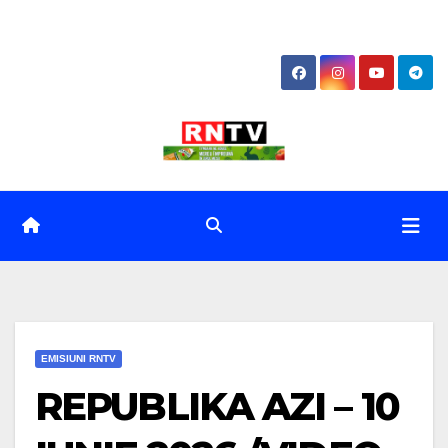
Skip
to
content
EMISIUNI RNTV
REPUBLIKA AZI – 10