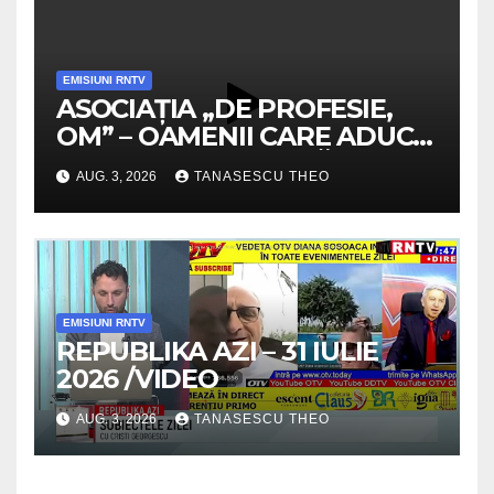
EMISIUNI RNTV
ASOCIAȚIA „DE PROFESIE,
OM” – OAMENII CARE ADUC
VALOARE COMUNITĂȚII /
AUG. 3, 2026
TANASESCU THEO
SECRETELE SUCCESULUI
/VIDEO
EMISIUNI RNTV
REPUBLIKA AZI – 31 IULIE
2026 /VIDEO
AUG. 3, 2026
TANASESCU THEO