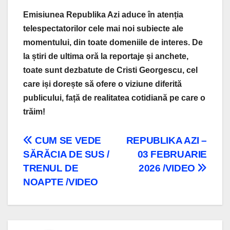
Emisiunea Republika Azi aduce în atenția
telespectatorilor cele mai noi subiecte ale
momentului, din toate domeniile de interes. De
la știri de ultima oră la reportaje și anchete,
toate sunt dezbatute de Cristi Georgescu, cel
care iși dorește să ofere o viziune diferită
publicului, față de realitatea cotidiană pe care o
trăim!
Navigare
CUM SE VEDE
REPUBLIKA AZI –
SĂRĂCIA DE SUS /
03 FEBRUARIE
în
TRENUL DE
2026 /VIDEO
articole
NOAPTE /VIDEO