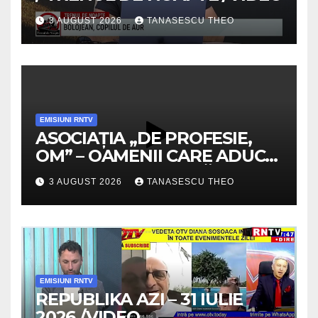
3 AUGUST 2026
TANASESCU THEO
EMISIUNI RNTV
ASOCIAȚIA „DE PROFESIE,
OM” – OAMENII CARE ADUC
VALOARE COMUNITĂȚII /
3 AUGUST 2026
TANASESCU THEO
SECRETELE SUCCESULUI
/VIDEO
EMISIUNI RNTV
REPUBLIKA AZI – 31 IULIE
2026 /VIDEO