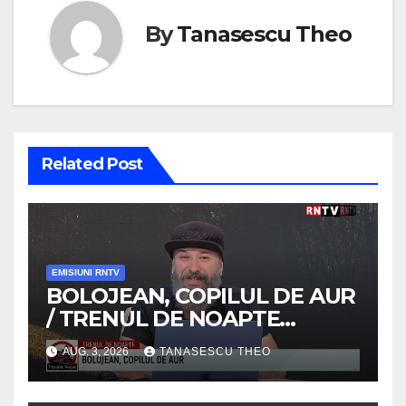
By
Tanasescu Theo
Related Post
EMISIUNI RNTV
BOLOJEAN, COPILUL DE AUR
/ TRENUL DE NOAPTE
/VIDEO
AUG. 3, 2026
TANASESCU THEO