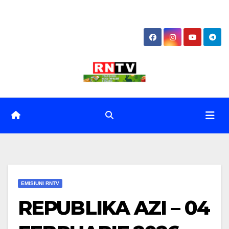
Skip
to
content
EMISIUNI RNTV
REPUBLIKA AZI – 04