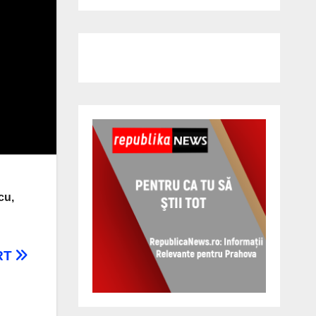
cu,
RT