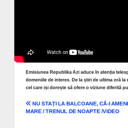
Emisiunea Republika Azi aduce în atenția telesp
domeniile de interes. De la știri de ultima oră l
cel care iși dorește să ofere o viziune diferită pu
Navigare
NU STAȚI LA BALCOANE, CĂ-I AME
MARE / TRENUL DE NOAPTE /VIDEO
în