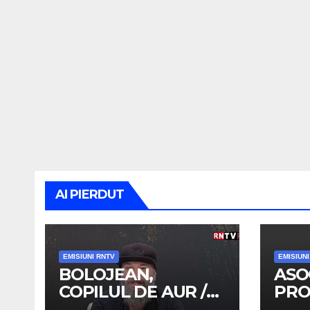
AI PIERDUT
EMISIUNI RNTV
EMISIUN
BOLOJEAN,
ASO
COPILUL DE AUR /
PRO
TRENUL DE
OAM