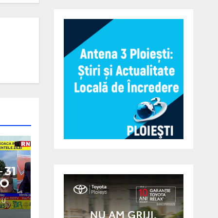
 31
EO
CU