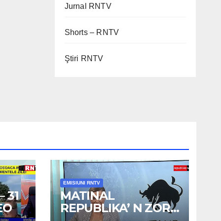
Jurnal RNTV
Shorts – RNTV
Ştiri RNTV
EMISIUNI RNTV
 31
MATINAL
EO
REPUBLIKA’ N ZORI
– 3 AUG 2026