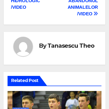
HIDROLOGIC
ABANDONUL
articole
/VIDEO
ANIMALELOR
/VIDEO
By
Tanasescu Theo
Related Post