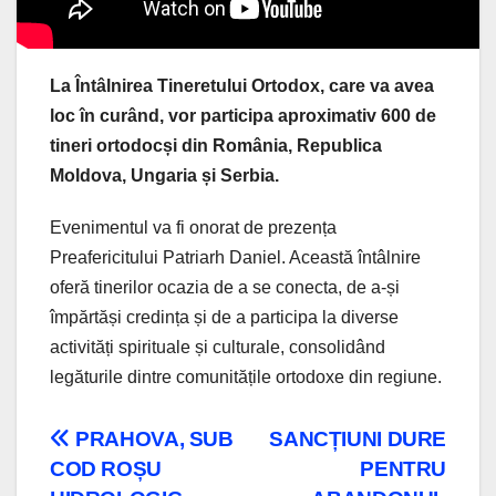
La Întâlnirea Tineretului Ortodox, care va avea
loc în curând, vor participa aproximativ 600 de
tineri ortodocși din România, Republica
Moldova, Ungaria și Serbia.
Evenimentul va fi onorat de prezența
Preafericitului Patriarh Daniel. Această întâlnire
oferă tinerilor ocazia de a se conecta, de a-și
împărtăși credința și de a participa la diverse
activități spirituale și culturale, consolidând
legăturile dintre comunitățile ortodoxe din regiune.
Navigare
PRAHOVA, SUB
SANCȚIUNI DURE
COD ROȘU
PENTRU
în