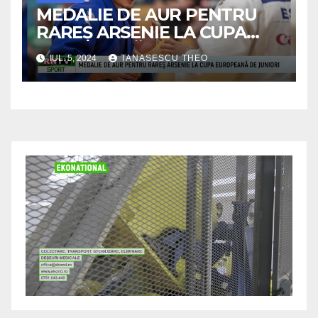
MEDALIE DE AUR PENTRU
RAREŞ ARSENIE LA CUPA
EUROPEANĂ DE JUNIORI
IUL. 5, 2024
TANASESCU THEO
/VIDEO