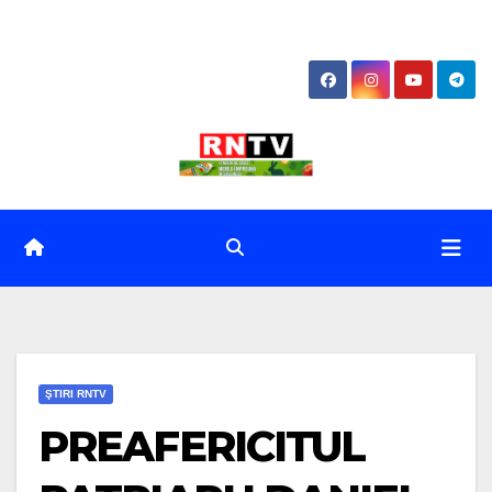
Skip
to
content
ŞTIRI RNTV
PREAFERICITUL