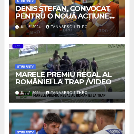
ŞTIRI RNTV
DENIS ŞTEFAN, CONVOCAT
PENTRU O NOUĂ ACŢIUNE
/VIDEO
IUL. 5, 2024
TANASESCU THEO
ŞTIRI RNTV
MARELE PREMIU REGAL AL
ROMÂNIEI LA TRAP /VIDEO
IUL. 5, 2024
TANASESCU THEO
ŞTIRI RNTV