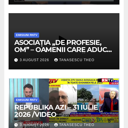
EMISIUNI RNTV
ASOCIAȚIA „DE PROFESIE,
OM” – OAMENII CARE ADUC
VALOARE COMUNITĂȚII /
3 AUGUST 2026
TANASESCU THEO
SECRETELE SUCCESULUI
/VIDEO
EMISIUNI RNTV
REPUBLIKA AZI – 31 IULIE
2026 /VIDEO
3 AUGUST 2026
TANASESCU THEO