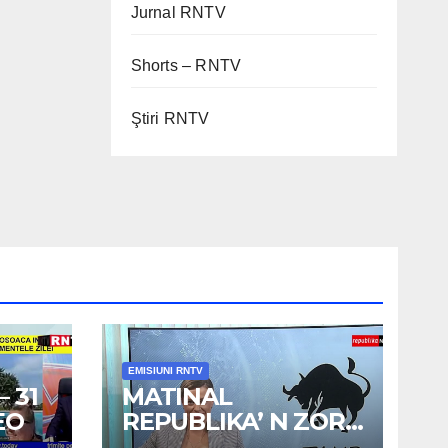
Jurnal RNTV
Shorts – RNTV
Ştiri RNTV
EMISIUNI RNTV
 31
MATINAL
EO
REPUBLIKA’ N ZORI
– 3 AUG 2026