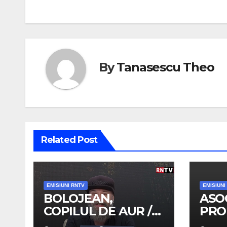
în
articole
By
Tanasescu Theo
Related Post
EMISIUNI RNTV
EMISIUNI
BOLOJEAN,
ASO
COPILUL DE AUR /
PROF
TRENUL DE
OAM