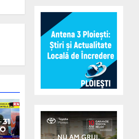
 31
EO