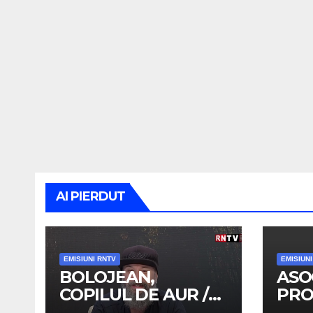
AI PIERDUT
EMISIUNI RNTV
EMISIUN
BOLOJEAN,
ASO
COPILUL DE AUR /
PRO
TRENUL DE
OAM