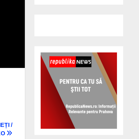
EȚI /
EO