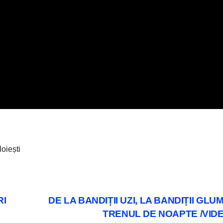
loiești
RI
DE LA BANDIȚII UZI, LA BANDIȚII GLUM
TRENUL DE NOAPTE /VID