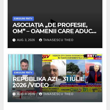
EMISIUNI RNTV
ASOCIAȚIA „DE PROFESIE,
OM” – OAMENII CARE ADUC
VALOARE COMUNITĂȚII /
AUG. 3, 2026
TANASESCU THEO
SECRETELE SUCCESULUI
/VIDEO
EMISIUNI RNTV
REPUBLIKA AZI – 31 IULIE
2026 /VIDEO
AUG. 3, 2026
TANASESCU THEO