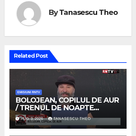
By
Tanasescu Theo
Related Post
EMISIUNI RNTV
BOLOJEAN, COPILUL DE AUR
/ TRENUL DE NOAPTE
/VIDEO
AUG. 3, 2026
TANASESCU THEO