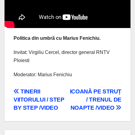
Politica din umbră cu Marius Fenichiu.
Invitat: Virgiliu Cercel, director general RNTV
Ploiesti
Moderator: Marius Fenichiu
Navigare
TINERII
ICOANĂ PE STRUȚ
VIITORULUI / STEP
/ TRENUL DE
în
BY STEP /VIDEO
NOAPTE /VIDEO
articole