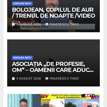
EMISIUNI RNTV
BOLOJEAN, COPILUL DE AUR
/ TRENUL DE NOAPTE /VIDEO
3 AUGUST 2026
TANASESCU THEO
EMISIUNI RNTV
ASOCIAȚIA „DE PROFESIE,
OM” – OAMENII CARE ADUC
VALOARE COMUNITĂȚII /
3 AUGUST 2026
TANASESCU THEO
SECRETELE SUCCESULUI
/VIDEO