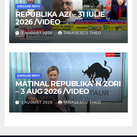
EMISIUNI RNTV
REPUBLIKA AZI – 31 IULIE
2026 /VIDEO
3 AUGUST 2026
TANASESCU THEO
EMISIUNI RNTV
MATINAL REPUBLIKA’ N ZORI
– 3 AUG 2026 /VIDEO
3 AUGUST 2026
TANASESCU THEO