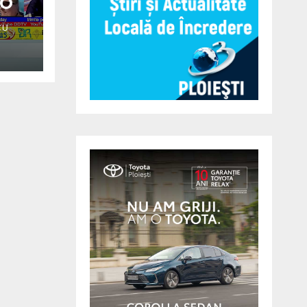
EO
CU