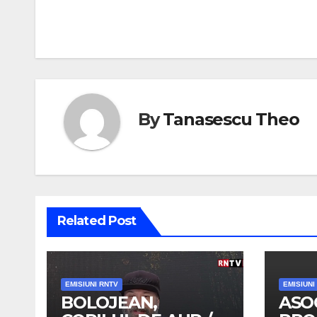
în
articole
By
Tanasescu Theo
Related Post
EMISIUNI RNTV
EMISIUNI
BOLOJEAN,
ASO