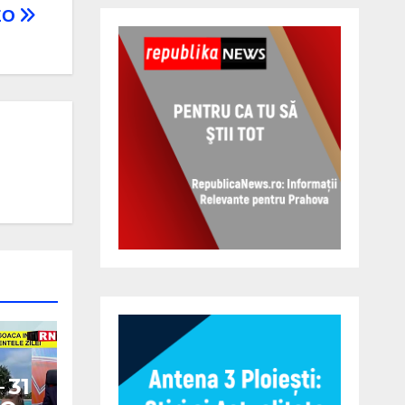
EO
 31