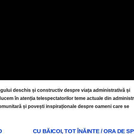
gului deschis și constructiv despre viața administrativă și
aducem în atenția telespectatorilor teme actuale din administr
e comunitară și povești inspiraționale despre oameni care se
O
CU BĂICOI, TOT ÎNĂINTE / ORA DE S