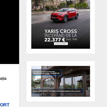
ația
PORT