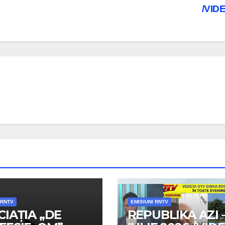
/VID
 RNTV
EMISIUNI RNTV
CIAȚIA „DE
REPUBLIKA AZI –