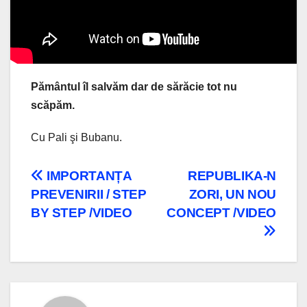
Pământul îl salvăm dar de sărăcie tot nu
scăpăm.
Cu Pali şi Bubanu.
Navigare
IMPORTANȚA
REPUBLIKA-N
PREVENIRII / STEP
ZORI, UN NOU
în
BY STEP /VIDEO
CONCEPT /VIDEO
articole