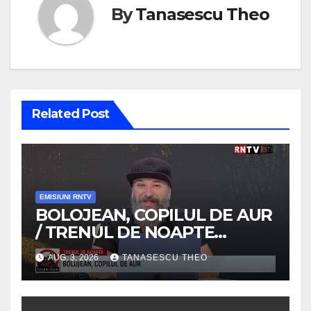
By
Tanasescu Theo
Related Post
EMISIUNI RNTV
BOLOJEAN, COPILUL DE AUR
/ TRENUL DE NOAPTE
/VIDEO
AUG. 3, 2026
TANASESCU THEO