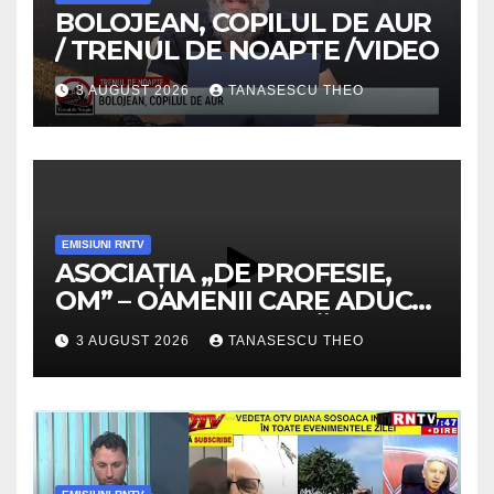
BOLOJEAN, COPILUL DE AUR
/ TRENUL DE NOAPTE /VIDEO
3 AUGUST 2026
TANASESCU THEO
EMISIUNI RNTV
ASOCIAȚIA „DE PROFESIE,
OM” – OAMENII CARE ADUC
VALOARE COMUNITĂȚII /
3 AUGUST 2026
TANASESCU THEO
SECRETELE SUCCESULUI
/VIDEO