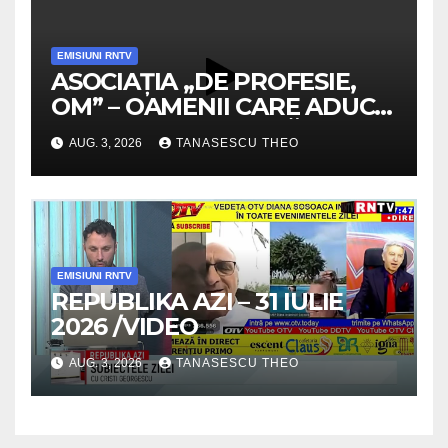
EMISIUNI RNTV
ASOCIAȚIA „DE PROFESIE,
OM” – OAMENII CARE ADUC
VALOARE COMUNITĂȚII /
AUG. 3, 2026
TANASESCU THEO
SECRETELE SUCCESULUI
/VIDEO
EMISIUNI RNTV
REPUBLIKA AZI – 31 IULIE
2026 /VIDEO
AUG. 3, 2026
TANASESCU THEO