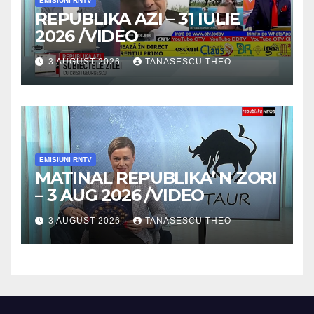
EMISIUNI RNTV
REPUBLIKA AZI – 31 IULIE
2026 /VIDEO
3 AUGUST 2026
TANASESCU THEO
EMISIUNI RNTV
MATINAL REPUBLIKA’ N ZORI
– 3 AUG 2026 /VIDEO
3 AUGUST 2026
TANASESCU THEO