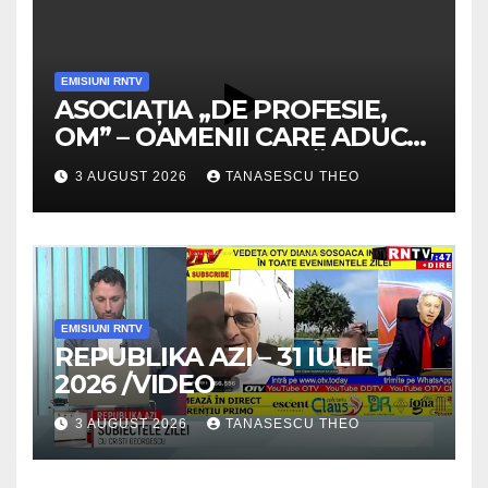
EMISIUNI RNTV
ASOCIAȚIA „DE PROFESIE,
OM” – OAMENII CARE ADUC
VALOARE COMUNITĂȚII /
3 AUGUST 2026
TANASESCU THEO
SECRETELE SUCCESULUI
/VIDEO
EMISIUNI RNTV
REPUBLIKA AZI – 31 IULIE
2026 /VIDEO
3 AUGUST 2026
TANASESCU THEO