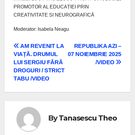
PROMOTOR AL EDUCAȚIEI PRIN
CREATIVITATE SI NEUROGRAFICĂ
Moderator: Isabela Neagu
Navigare
AM REVENIT LA
REPUBLIKA AZI –
VIAȚĂ. DRUMUL
07 NOIEMBRIE 2025
în
LUI SERGIU FĂRĂ
/VIDEO
articole
DROGURI / STRICT
TABU /VIDEO
By
Tanasescu Theo