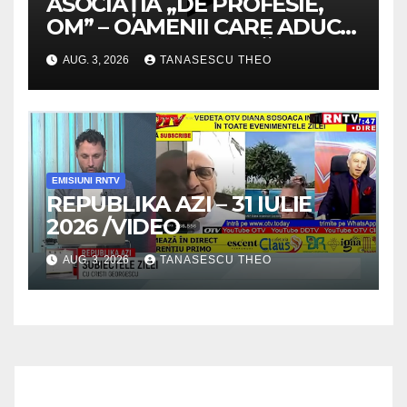
ASOCIAȚIA „DE PROFESIE,
OM” – OAMENII CARE ADUC
VALOARE COMUNITĂȚII /
AUG. 3, 2026
TANASESCU THEO
SECRETELE SUCCESULUI
/VIDEO
EMISIUNI RNTV
REPUBLIKA AZI – 31 IULIE
2026 /VIDEO
AUG. 3, 2026
TANASESCU THEO