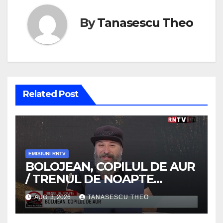
By
Tanasescu Theo
Related Post
EMISIUNI RNTV
BOLOJEAN, COPILUL DE AUR
/ TRENUL DE NOAPTE
/VIDEO
AUG. 3, 2026
TANASESCU THEO