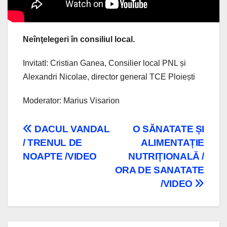
Neînţelegeri în consiliul local.
InvitatI: Cristian Ganea, Consilier local PNL și
Alexandri Nicolae, director general TCE Ploiești
Moderator: Marius Visarion
Navigare
DACUL VANDAL
O SĂNATATE ȘI
/ TRENUL DE
ALIMENTAȚIE
în
NOAPTE /VIDEO
NUTRIȚIONALĂ /
articole
ORA DE SANATATE
/VIDEO