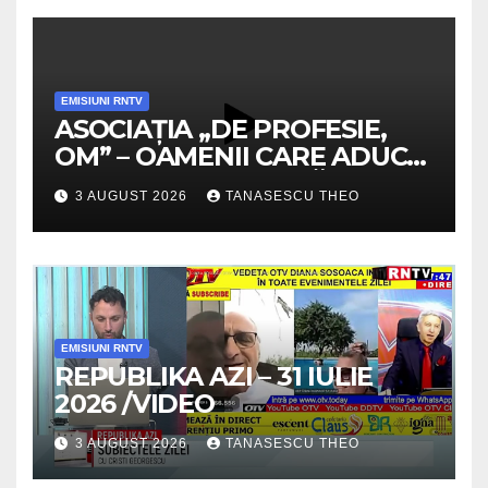
EMISIUNI RNTV
ASOCIAȚIA „DE PROFESIE,
OM” – OAMENII CARE ADUC
VALOARE COMUNITĂȚII /
3 AUGUST 2026
TANASESCU THEO
SECRETELE SUCCESULUI
/VIDEO
EMISIUNI RNTV
REPUBLIKA AZI – 31 IULIE
2026 /VIDEO
3 AUGUST 2026
TANASESCU THEO