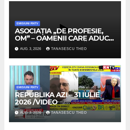
EMISIUNI RNTV
ASOCIAȚIA „DE PROFESIE,
OM” – OAMENII CARE ADUC
VALOARE COMUNITĂȚII /
AUG. 3, 2026
TANASESCU THEO
SECRETELE SUCCESULUI
/VIDEO
EMISIUNI RNTV
REPUBLIKA AZI – 31 IULIE
2026 /VIDEO
AUG. 3, 2026
TANASESCU THEO