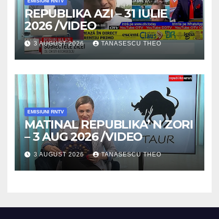
EMISIUNI RNTV
REPUBLIKA AZI – 31 IULIE
2026 /VIDEO
3 AUGUST 2026
TANASESCU THEO
EMISIUNI RNTV
MATINAL REPUBLIKA’ N ZORI
– 3 AUG 2026 /VIDEO
3 AUGUST 2026
TANASESCU THEO