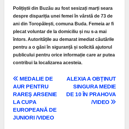
Polițiștii din Buzău au fost sesizați marți seara
despre dispariția unei femei în vârstă de 73 de
ani din Toropălești, comuna Buda. Femeia ar fi
plecat voluntar de la domiciliu și nu s-a mai
întors. Autoritățile au demarat imediat căutările
pentru a o găsi în siguranță și solicită ajutorul
publicului pentru orice informație care ar putea
contribui la localizarea acesteia.
Navigare
MEDALIE DE
ALEXIA A OBȚINUT
AUR PENTRU
SINGURA MEDIE
în
RAREŞ ARSENIE
DE 10 ÎN PRAHOVA
articole
LA CUPA
/VIDEO
EUROPEANĂ DE
JUNIORI /VIDEO