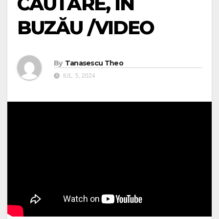
CĂUTARE, ÎN
BUZĂU /VIDEO
By
Tanasescu Theo
IUL. 5, 2024