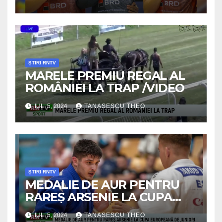
ŞTIRI RNTV
MARELE PREMIU REGAL AL
ROMÂNIEI LA TRAP /VIDEO
IUL. 5, 2024
TANASESCU THEO
ŞTIRI RNTV
MEDALIE DE AUR PENTRU
RAREŞ ARSENIE LA CUPA
EUROPEANĂ DE JUNIORI
IUL. 5, 2024
TANASESCU THEO
/VIDEO