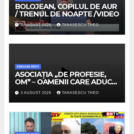
BOLOJEAN, COPILUL DE AUR
/ TRENUL DE NOAPTE /VIDEO
3 AUGUST 2026
TANASESCU THEO
EMISIUNI RNTV
ASOCIAȚIA „DE PROFESIE,
OM” – OAMENII CARE ADUC
VALOARE COMUNITĂȚII /
3 AUGUST 2026
TANASESCU THEO
SECRETELE SUCCESULUI
/VIDEO